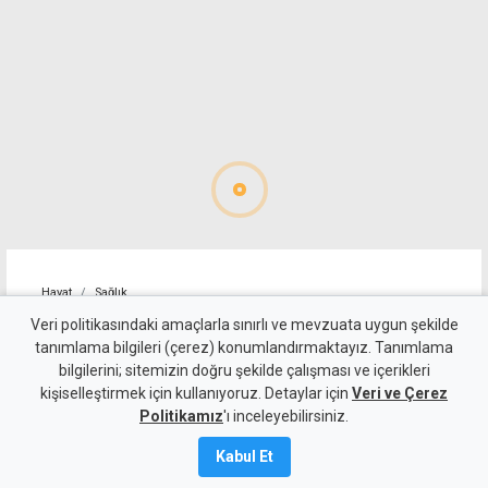
Hayat
Sağlık
İthal ürünler temiz, 3 yerli
Veri politikasındaki amaçlarla sınırlı ve mevzuata uygun şekilde
tanımlama bilgileri (çerez) konumlandırmaktayız. Tanımlama
ürün sağlıksız çıktı
bilgilerini; sitemizin doğru şekilde çalışması ve içerikleri
kişiselleştirmek için kullanıyoruz. Detaylar için
Veri ve Çerez
7 Ağustos 2026
Politikamız
'ı inceleyebilirsiniz.
A
A
Kabul Et