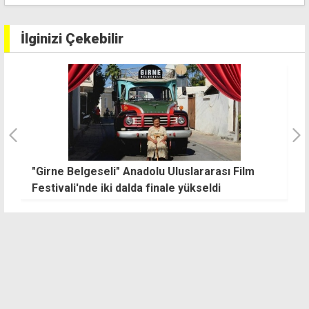
İlginizi Çekebilir
"Girne Belgeseli" Anadolu Uluslararası Film
"
Festivali'nde iki dalda finale yükseldi
b