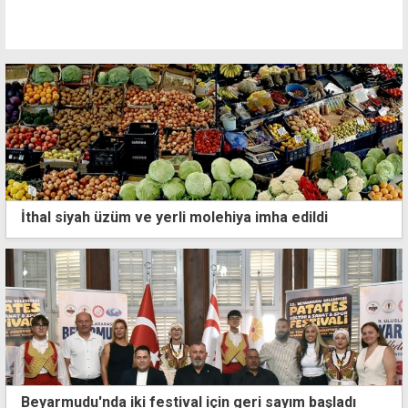
İthal siyah üzüm ve yerli molehiya imha edildi
Beyarmudu'nda iki festival için geri sayım başladı