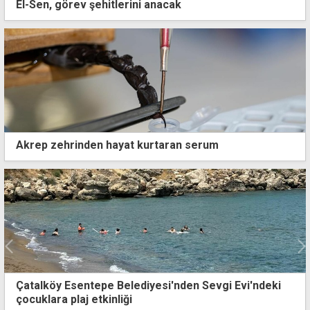
El-Sen, görev şehitlerini anacak
Akrep zehrinden hayat kurtaran serum
Çatalköy Esentepe Belediyesi'nden Sevgi Evi'ndeki
çocuklara plaj etkinliği