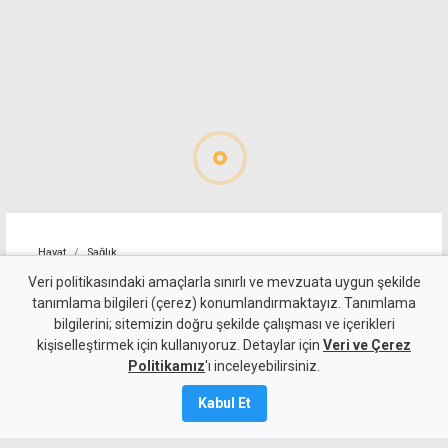
Hayat
Sağlık
6 Ağustos Perşembe günü
Veri politikasındaki amaçlarla sınırlı ve mevzuata uygun şekilde
tanımlama bilgileri (çerez) konumlandırmaktayız. Tanımlama
KKTC'de açık olan eczaneler
bilgilerini; sitemizin doğru şekilde çalışması ve içerikleri
kişiselleştirmek için kullanıyoruz. Detaylar için
Veri ve Çerez
6 Ağustos 2026
Politikamız
'ı inceleyebilirsiniz.
Güncelleme:
6 Ağustos
2026
Kabul Et
A
A