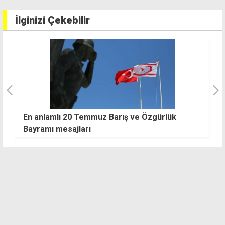
İlginizi Çekebilir
En anlamlı 20 Temmuz Barış ve Özgürlük
İs
Bayramı mesajları
a