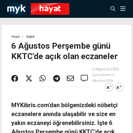
Hayat
Sağlık
6 Ağustos Perşembe günü
KKTC'de açık olan eczaneler
6 Ağustos 2026
Güncelleme:
6
Ağustos 2026
A
A
MYKibris.com'dan bölgenizdeki nöbetçi
eczanelere anında ulaşabilir ve size en
yakın eczaneyi öğrenebilirsiniz. İşte 6
Ağustos Perşembe günü KKTC'de açık