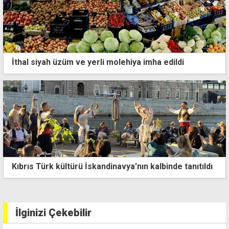
İthal siyah üzüm ve yerli molehiya imha edildi
Kars'ta vefat eden Kıbrıs gazisi son yolculuğuna
uğurlandı
İlginizi Çekebilir