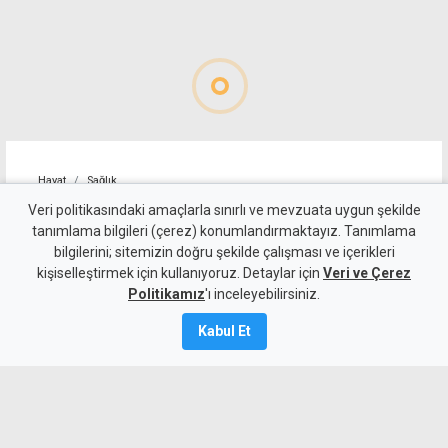
Hayat
Sağlık
"Sağlıklı bebekler ve güçlü
Veri politikasındaki amaçlarla sınırlı ve mevzuata uygun şekilde
tanımlama bilgileri (çerez) konumlandırmaktayız. Tanımlama
bir toplum" için emzirmeye
bilgilerini; sitemizin doğru şekilde çalışması ve içerikleri
kişiselleştirmek için kullanıyoruz. Detaylar için
destek olma çağrısı
Veri ve Çerez
Politikamız
'ı inceleyebilirsiniz.
5 Ağustos 2026
Kabul Et
A
A
1–7 Ağustos Dünya Emzirme Haftası
nedeniyle mesaj yayımlayan Kıbrıs Türk