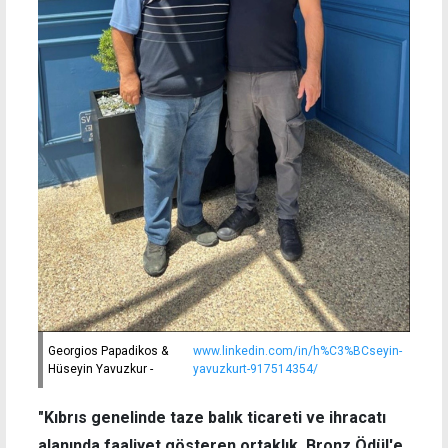
Georgios Papadikos &
www.linkedin.com/in/h%C3%BCseyin-
Hüseyin Yavuzkur -
yavuzkurt-917514354/
"Kıbrıs genelinde taze balık ticareti ve ihracatı
alanında faaliyet gösteren ortaklık, Bronz Ödül'e