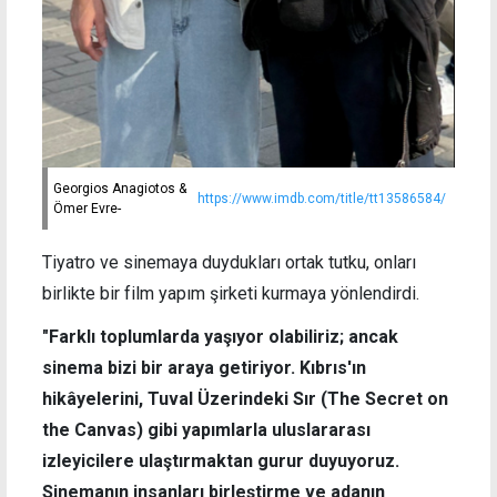
Georgios Anagiotos &
https://www.imdb.com/title/tt13586584/
Ömer Evre-
Tiyatro ve sinemaya duydukları ortak tutku, onları
birlikte bir film yapım şirketi kurmaya yönlendirdi.
"Farklı toplumlarda yaşıyor olabiliriz; ancak
sinema bizi bir araya getiriyor. Kıbrıs'ın
hikâyelerini, Tuval Üzerindeki Sır (The Secret on
the Canvas) gibi yapımlarla uluslararası
izleyicilere ulaştırmaktan gurur duyuyoruz.
Sinemanın insanları birleştirme ve adanın