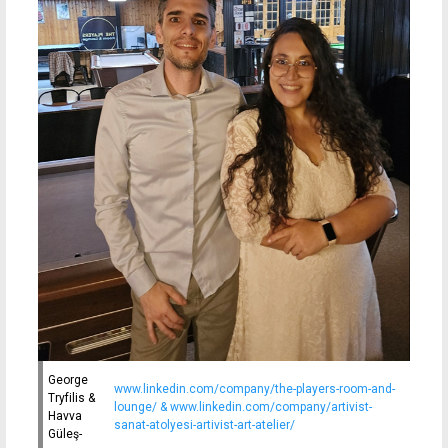
George
www.linkedin.com/company/the-players-room-and-
Tryfilis &
lounge/ & www.linkedin.com/company/artivist-
Havva
sanat-atolyesi-artivist-art-atelier/
Güleş-