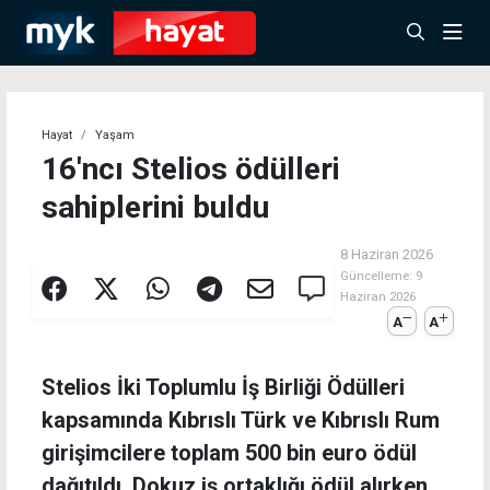
Hayat
Yaşam
16'ncı Stelios ödülleri
sahiplerini buldu
8 Haziran 2026
Güncelleme:
9
Haziran 2026
A
A
Stelios İki Toplumlu İş Birliği Ödülleri
kapsamında Kıbrıslı Türk ve Kıbrıslı Rum
girişimcilere toplam 500 bin euro ödül
dağıtıldı. Dokuz iş ortaklığı ödül alırken,