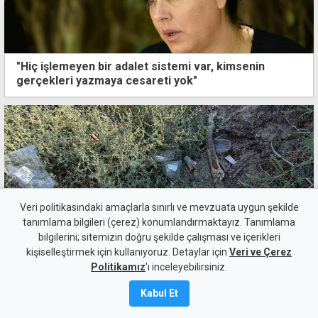
"Hiç işlemeyen bir adalet sistemi var, kimsenin
gerçekleri yazmaya cesareti yok"
Veri politikasındaki amaçlarla sınırlı ve mevzuata uygun şekilde
tanımlama bilgileri (çerez) konumlandırmaktayız. Tanımlama
Çatalköy Esentepe Belediyesi'nden Sevgi Evi'ndeki
bilgilerini; sitemizin doğru şekilde çalışması ve içerikleri
çocuklara plaj etkinliği
kişiselleştirmek için kullanıyoruz. Detaylar için
Veri ve Çerez
Politikamız
'ı inceleyebilirsiniz.
İlginizi Çekebilir
Kabul Et