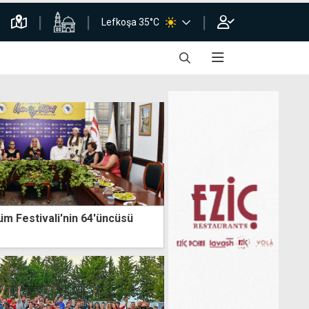
Lefkoşa 35°C
 Festivali'nin 64'üncüsü