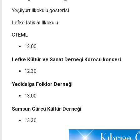
Yeşilyurt İlkokulu gösterisi
Lefke İstiklal İlkokulu
CTEML
12.00
Lefke Kültür ve Sanat Derneği Korosu konseri
12.30
Yedidalga Folklor Derneği
13.00
Samsun Gürcü Kültür Derneği
13.30