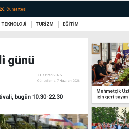
26, Cumartesi
TEKNOLOJİ
TURİZM
EĞİTİM
re
Yaşam
Sanat
Etkinlik
li günü
7 Haziran 2026
Güncelleme:
7 Haziran 2026
Mehmetçik Üzüm
ivali, bugün 10.30-22.30
için geri sayım