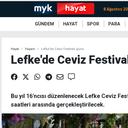
8 Ağustos 20
GÜNDEM
HAYAT
SPOR
PARA
KKTC
Magazin
KKTC
Ekonomi
Türkiye
Türkiye
Kripto
Sağlık
Güney
Avrupa
Döviz
Kadın
Dünya
Dünya
Borsa
Lezzetler
Çev
Hayat
Yaşam
Lefke'de Ceviz Festivali günü
Lefke'de Ceviz Festiva
Bu yıl 16'ncısı düzenlenecek Lefke Ceviz Fest
saatleri arasında gerçekleştirilecek.