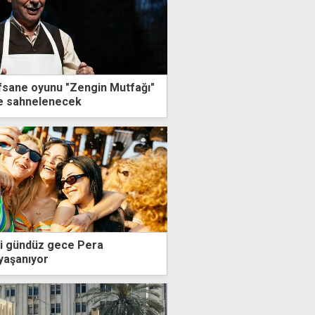
fsane oyunu "Zengin Mutfağı"
de sahnelenecek
mi gündüz gece Pera
yaşanıyor