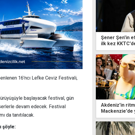
Şener Şen'in e
ilk kez KKTC'
enlenen 16'ncı Lefke Ceviz Festivali,
yürüyüşüyle başlayacak festival, gün
Akdeniz'in rit
onserlerle devam edecek. Festival
Mackenzie'de 
ı da tanıtılacak.
 şöyle: