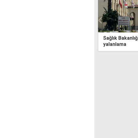
m
Sağlık Bakanlığı'ndan HIV iddialarına
A
yalanlama
y