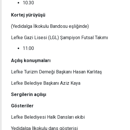
10.30
Kortej yürüyüşü
(Yedidalga İlkokulu Bandosu eşliğinde)
sterilecek
"Girne Belgeseli" Anadolu Uluslararası Fil
Lefke Gazi Lisesi (LGL) Şampiyon Futsal Takımı
Festivali'nde iki dalda finale yükseldi
11.00
Açılış konuşmaları
Lefke Turizm Derneği Başkanı Hasan Karlıtaş
Lefke Belediye Başkanı Aziz Kaya
Sergilerin açılışı
Gösteriler
Lefke Belediyesi Halk Dansları ekibi
Yedidalga İlkokulu dans gösterisi