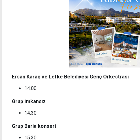
Ersan Karaç ve Lefke Belediyesi Genç Orkestrası
14.00
Grup İmkansız
14.30
Grup Baria konseri
15.30