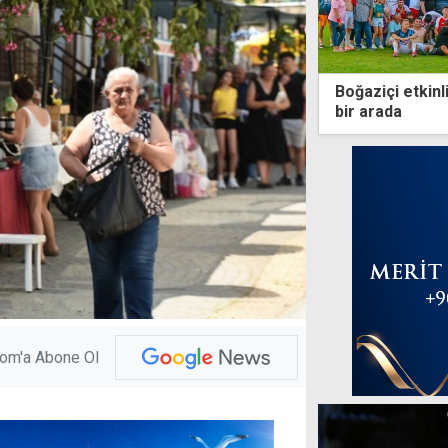
Boğaziçi etkinl
bir arada
com'a Abone Ol