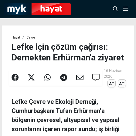
Hayat
Çevre
Lefke için çözüm çağrısı:
Dernekten Erhürman'a ziyaret
16 Haziran
2026
A
A
Lefke Çevre ve Ekoloji Derneği,
Cumhurbaşkanı Tufan Erhürman’a
bölgenin çevresel, altyapısal ve yapısal
sorunlarını içeren rapor sundu; iş birliği