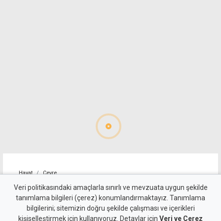
Hayat
Çevre
Bakanlıktan tepki: Temizlik
Veri politikasındaki amaçlarla sınırlı ve mevzuata uygun şekilde
tanımlama bilgileri (çerez) konumlandırmaktayız. Tanımlama
çalışmalarında ortaya çıkan
bilgilerini; sitemizin doğru şekilde çalışması ve içerikleri
kişiselleştirmek için kullanıyoruz. Detaylar için
Veri ve Çerez