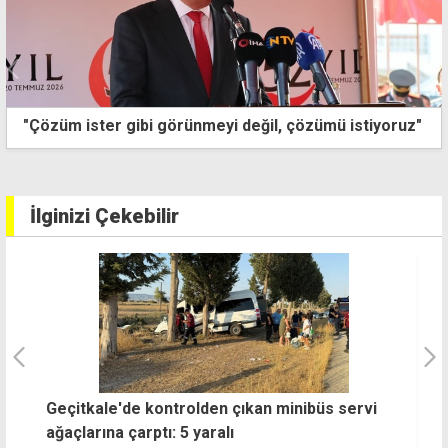
Doğu kesimlerde gök gürültülü sağanak bekleniyor
İlginizi Çekebilir
Geçitkale'de kontrolden çıkan minibüs servi
Ç
ağaçlarına çarptı: 5 yaralı
s