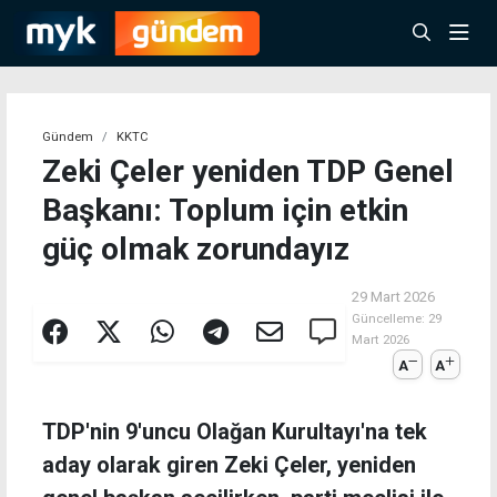
Gündem
KKTC
Zeki Çeler yeniden TDP Genel
Başkanı: Toplum için etkin
güç olmak zorundayız
29 Mart 2026
Güncelleme:
29
Mart 2026
A
A
TDP'nin 9'uncu Olağan Kurultayı'na tek
aday olarak giren Zeki Çeler, yeniden