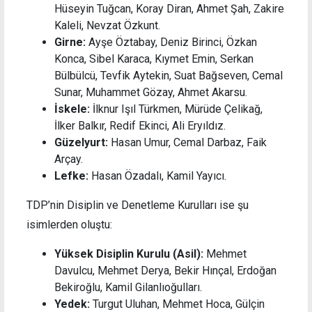
Hüseyin Tuğcan, Koray Diran, Ahmet Şah, Zakire
Kaleli, Nevzat Özkunt.
Girne:
Ayşe Öztabay, Deniz Birinci, Özkan
Konca, Sibel Karaca, Kıymet Emin, Serkan
Bülbülcü, Tevfik Aytekin, Suat Bağseven, Cemal
Sunar, Muhammet Gözay, Ahmet Akarsu.
İskele:
İlknur Işıl Türkmen, Mürüde Çelikağ,
İlker Balkır, Redif Ekinci, Ali Eryıldız.
Güzelyurt:
Hasan Umur, Cemal Darbaz, Faik
Arçay.
Lefke:
Hasan Özadalı, Kamil Yayıcı.
TDP’nin Disiplin ve Denetleme Kurulları ise şu
isimlerden oluştu:
Yüksek Disiplin Kurulu (Asil):
Mehmet
Davulcu, Mehmet Derya, Bekir Hınçal, Erdoğan
Bekiroğlu, Kamil Gilanlıoğulları.
Yedek:
Turgut Uluhan, Mehmet Hoca, Gülçin