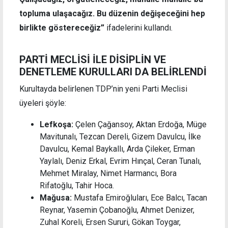
topluma ulaşacağız. Bu düzenin değişeceğini hep
birlikte göstereceğiz”
ifadelerini kullandı.
PARTİ MECLİSİ İLE DİSİPLİN VE
DENETLEME KURULLARI DA BELİRLENDİ
Kurultayda belirlenen TDP’nin yeni Parti Meclisi
üyeleri şöyle:
Lefkoşa:
Çelen Çağansoy, Aktan Erdoğa, Müge
Mavitunalı, Tezcan Dereli, Gizem Davulcu, İlke
Davulcu, Kemal Baykallı, Arda Çileker, Erman
Yaylalı, Deniz Erkal, Evrim Hınçal, Ceran Tunalı,
Mehmet Miralay, Nimet Harmancı, Bora
Rifatoğlu, Tahir Hoca.
Mağusa:
Mustafa Emiroğluları, Ece Balcı, Tacan
Reynar, Yasemin Çobanoğlu, Ahmet Denizer,
Zuhal Koreli, Ersen Sururi, Gökan Toygar,