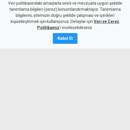
Allanazarov'un ölümünde 7
Veri politikasındaki amaçlarla sınırlı ve mevzuata uygun şekilde
tanımlama bilgileri (çerez) konumlandırmaktayız. Tanımlama
zanlıya ek tutukluluk:
bilgilerini; sitemizin doğru şekilde çalışması ve içerikleri
kişiselleştirmek için kullanıyoruz. Detaylar için
"Hakaret ve darp etti" diyerek
Veri ve Çerez
Politikamız
'ı inceleyebilirsiniz.
bıçaklamış
Kabul Et
6 Ağustos 2026
Güncelleme:
6 Ağustos
2026
A
A
Girne’de Nizam Allanazarov’un
bıçaklanarak öldürülmesiyle ilgili 7 zanlı
mahkemeye çıkarıldı. Polis, zanlılardan
M.G.'nin "kendisine hakaret ve darp
ettiği" gerekçesiyle Allanazarov’u 7 kez
bıçakladığını aktardı.