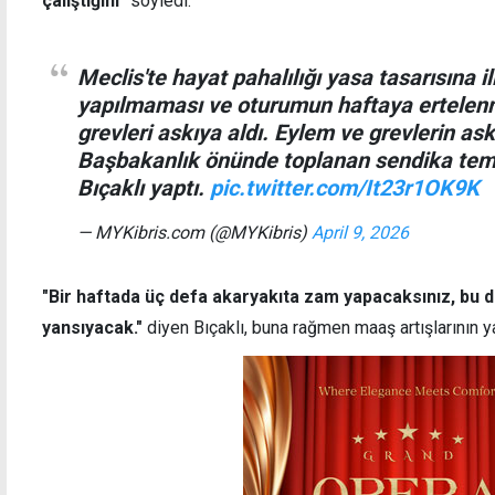
çalıştığını"
söyledi.
Meclis'te hayat pahalılığı yasa tasarısına i
yapılmaması ve oturumun haftaya ertelenm
grevleri askıya aldı. Eylem ve grevlerin askı
Başbakanlık önünde toplanan sendika temsi
Bıçaklı yaptı.
pic.twitter.com/It23r1OK9K
— MYKibris.com (@MYKibris)
April 9, 2026
"Bir haftada üç defa akaryakıta zam yapacaksınız, bu 
yansıyacak."
diyen Bıçaklı, buna rağmen maaş artışlarının 