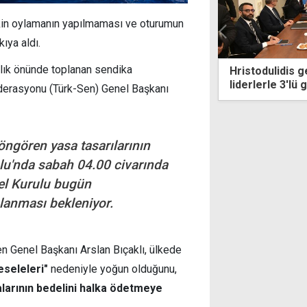
işkin oylamanın yapılmaması ve oturumun
ıya aldı.
nlık önünde toplanan sendika
dulidis gecikmeli geldi, Guterres'in
Askeri bölgede 
erle 3'lü görüşmesi başladı
köy tahliye edil
Federasyonu (Türk-Sen) Genel Başkanı
öngören yasa tasarılarının
u'nda sabah 04.00 civarında
el Kurulu bugün
lanması bekleniyor.
en Genel Başkanı Arslan Bıçaklı, ülkede
eseleleri"
nedeniyle yoğun olduğunu,
alarının bedelini halka ödetmeye