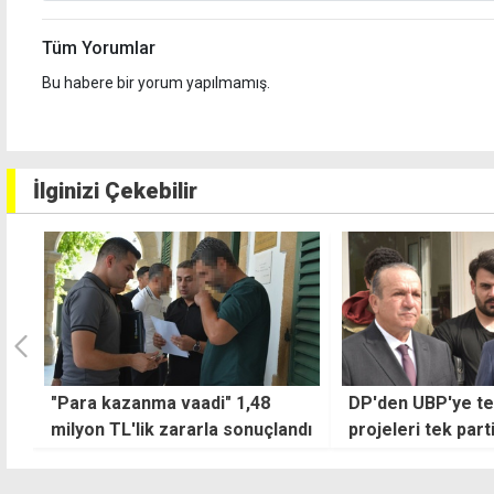
Tüm Yorumlar
Bu habere bir yorum yapılmamış.
İlginizi Çekebilir
DP'den UBP'ye tepki: Hükümet
Bağımsızlık Yolu, 
dı
projeleri tek partinin başarısı
mücadele için Ati
gibi sunulamaz