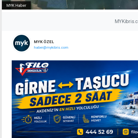
MYK Haber
MYKibris.
MYK ÖZEL
haber@mykibris.com