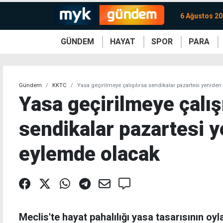
6 Ağustos 2
GÜNDEM
HAYAT
SPOR
PARA
KKTC
Magazin
KKTC
Ekonomi
Türkiye
Türkiye
Kripto
Sağlık
Güney
Avrupa
Döviz
Kadın
Dünya
Dünya
Borsa
Lezzetler
Çev
Gündem
KKTC
Yasa geçirilmeye çalışılırsa sendikalar pazartesi yenide
Yasa geçirilmeye çalışı
sendikalar pazartesi 
eylemde olacak
Meclis'te hayat pahalılığı yasa tasarısının o