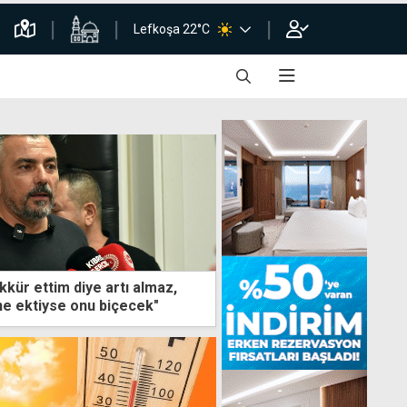
Lefkoşa 22°C
kür ettim diye artı almaz,
e ektiyse onu biçecek"