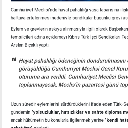
Cumhuriyet Meclisi'nde hayat pahalılığı yasa tasarısına il
haftaya ertelenmesi nedeniyle sendikalar bugünkü grevi ask
Eylem ve grevlerin askıya alınmasıyla ilgili olarak Başbaka
Ertuğruloğlu, yabancı ve siyasi heyetleri
Hristo
ağırladı
liderl
temsilcileri adına açıklamayı Kıbrıs Türk İşçi Sendikaları 
Arslan Bıçaklı yaptı.
Hayat pahalılığı ödeneğinin dondurulmasını 
görüşüldüğü Cumhuriyet Meclisi Genel Kurul
oturuma ara verildi. Cumhuriyet Meclisi Gen
toplanmayacak, Meclis’in pazartesi günü top
Uzun süredir eylemlerini sürdürdüklerini ifade eden Türk-S
gündemin
"yolsuzluklar, hırsızlıklar ve sahte diploma m
ancak hükümetin bu konularla ilgilenmek yerine
"kendi hat