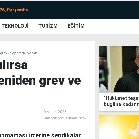
026, Perşembe
TEKNOLOJİ
TURİZM
EĞİTİM
re
Yaşam
Sanat
Etkinlik
n grev ve eylemde olacak
lırsa
yeniden grev ve
"Hükümet teşek
bugüne kadar n
9 Nisan 2026
Güncelleme:
9 Nisan 2026
ylanmaması üzerine sendikalar