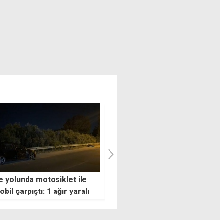
msilcisi Cuellar bugün
Yılmaz, Güzelyurt'ta
urbaşkanlığı'nda
incelemelerde bulundu