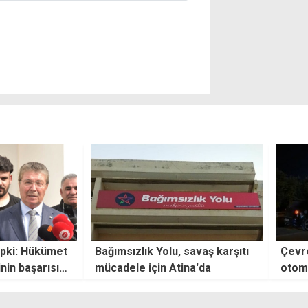
savaş karşıtı
Çevre yolunda motosiklet ile
BM Te
na'da
otomobil çarpıştı: 1 ağır yaralı
Cumh