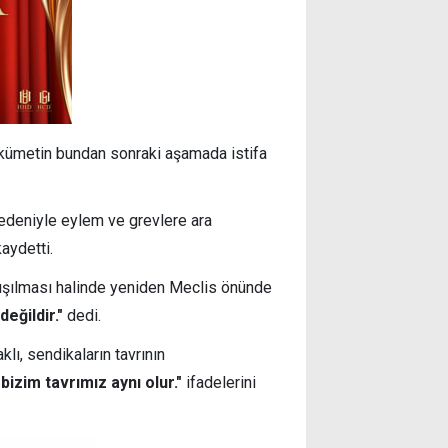
hükümetin bundan sonraki aşamada istifa
edeniyle eylem ve grevlere ara
kaydetti.
lışılması halinde yeniden Meclis önünde
değildir."
dedi.
lı, sendikaların tavrının
bizim tavrımız aynı olur."
ifadelerini