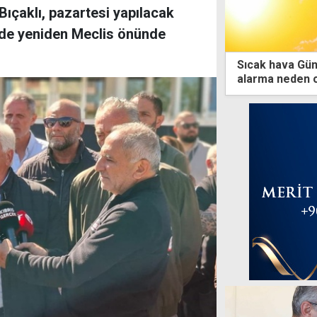
ıçaklı, pazartesi yapılacak
nde yeniden Meclis önünde
Sıcak hava Gün
alarma neden 