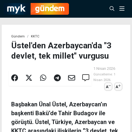
Gündem
KKTC
Üstel'den Azerbaycan'da ''3
devlet, tek millet'' vurgusu
1 Nisan 2026
Güncelleme:
1
Nisan 2026
A
A
Başbakan Ünal Üstel, Azerbaycan’ın
başkenti Bakü’de Tahir Budagov ile
görüştü. Üstel, Türkiye, Azerbaycan ve
KKTC arasındaki ilişkilerin “3 devlet, tek