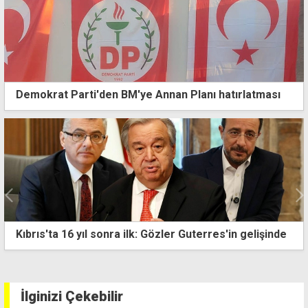
Demokrat Parti'den BM'ye Annan Planı hatırlatması
Güzelyurt'ta korkunç iş kazası: Tamir ettiği el çapası
bıçaklarına kapılarak can verdi
İlginizi Çekebilir