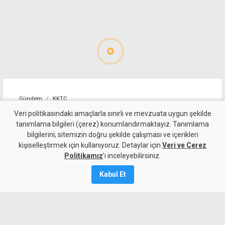
Gündem
KKTC
Batıkent ile Gönyeli-Alayköy
Veri politikasındaki amaçlarla sınırlı ve mevzuata uygun şekilde
tanımlama bilgileri (çerez) konumlandırmaktayız. Tanımlama
Ağıllar'da yarın 6 saat
bilgilerini; sitemizin doğru şekilde çalışması ve içerikleri
kişiselleştirmek için kullanıyoruz. Detaylar için
elektrik yok
Veri ve Çerez
Politikamız
'ı inceleyebilirsiniz.
6 Ağustos 2026
Kabul Et
A
A
Batıkent ile Gönyeli-Alayköy Ağıllar