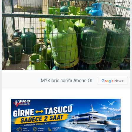
MYKibris.com'a Abone Ol