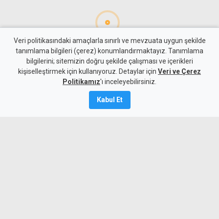
Veri politikasındaki amaçlarla sınırlı ve mevzuata uygun şekilde
tanımlama bilgileri (çerez) konumlandırmaktayız. Tanımlama
bilgilerini; sitemizin doğru şekilde çalışması ve içerikleri
Para
Ekonomi
kişiselleştirmek için kullanıyoruz. Detaylar için
Veri ve Çerez
4 kişilik ailenin karnını
Politikamız
'ı inceleyebilirsiniz.
doyurmasının günlük bedeli:
Kabul Et
1.513 TL
7 Ağustos 2026
Güncelleme:
7 Ağustos
2026
A
A
KTAMS, temmuz ayında 4 kişilik bir
ailenin açlık sınırını 45 bin 389 TL,