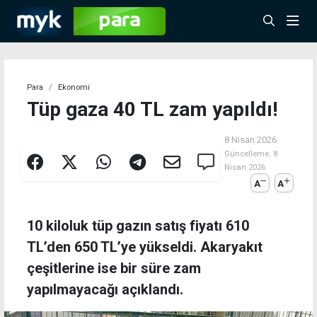
Para
Ekonomi
Tüp gaza 40 TL zam yapıldı!
8 Nisan 2026
Güncelleme:
8
Nisan 2026
A
A
10 kiloluk tüp gazın satış fiyatı 610
TL’den 650 TL’ye yükseldi. Akaryakıt
çeşitlerine ise bir süre zam
yapılmayacağı açıklandı.