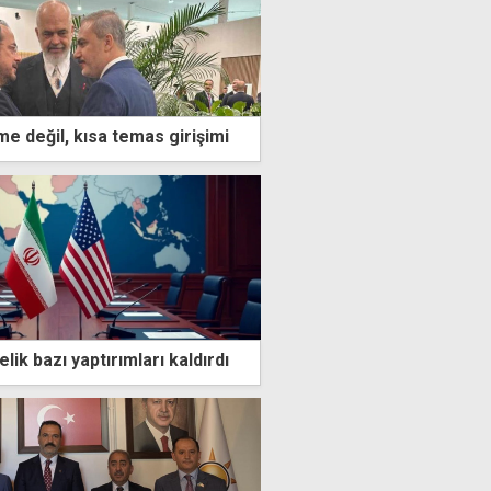
e değil, kısa temas girişimi
lik bazı yaptırımları kaldırdı