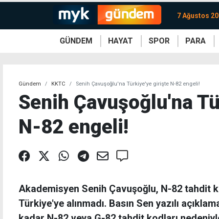
7 Ağustos 2
GÜNDEM
HAYAT
SPOR
PARA
KKTC
Magazin
KKTC
Ekonomi
Türkiye
Türkiye
Kripto
Sağlık
Güney
Avrupa
Döviz
Kadın
Dünya
Dünya
Borsa
Lezzetler
Çev
Gündem
KKTC
Senih Çavuşoğlu'na Türkiye'ye girişte N-82 engeli!
Senih Çavuşoğlu'na Tür
N-82 engeli!
Akademisyen Senih Çavuşoğlu, N-82 tahdit k
Türkiye'ye alınmadı. Basın Sen yazılı açıkla
kadar N-82 veya G-82 tahdit kodları nedeniyle