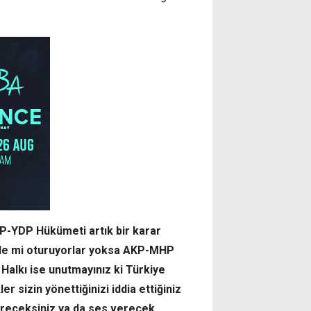
-YDP Hükümeti artık bir karar
i ile mi oturuyorlar yoksa AKP-MHP
 Halkı ise unutmayınız ki Türkiye
er sizin yönettiğinizi iddia ettiğiniz
ereceksiniz ya da ses verecek