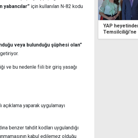
en yabancılar”
için kullanılan N-82 kodu
YAP heyetinden AK Parti KKTC
"Ge
Temsilciliği'ne ziyaret
mem
lunduğu veya bulunduğu şüphesi olan”
getiriyor.
i ve bu nedenle fiili bir giriş yasağı
ılı açıklama yaparak uygulamayı
ına benzer tahdit kodları uygulandığı
alınmamasının kabul edilemez olduğu