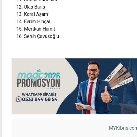
Ulaş Barış
Koral Aşam
Evrim Hınçal
Mertkan Hamit
Senih Çavuşoğlu
MYKibris.com