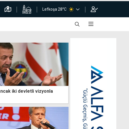
Lefkoşa 28°C
ncak iki devletli vizyonla