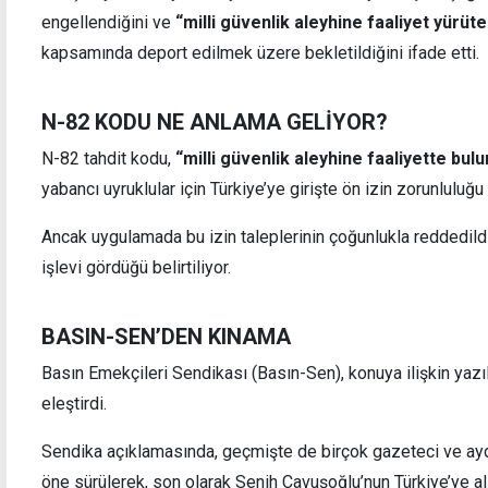
engellendiğini ve
“milli güvenlik aleyhine faaliyet yürüt
kapsamında deport edilmek üzere bekletildiğini ifade etti.
cusuz
"Kavurucu sıcaklara karşı işverenlere
önlem" çağrısı
N-82 KODU NE ANLAMA GELİYOR?
N-82 tahdit kodu,
“milli güvenlik aleyhine faaliyette bu
yabancı uyruklular için Türkiye’ye girişte ön izin zorunluluğu 
Ancak uygulamada bu izin taleplerinin çoğunlukla reddedildiğ
işlevi gördüğü belirtiliyor.
BASIN-SEN’DEN KINAMA
Basın Emekçileri Sendikası (Basın-Sen), konuya ilişkin yaz
eleştirdi.
Sendika açıklamasında, geçmişte de birçok gazeteci ve ayd
öne sürülerek, son olarak Senih Çavuşoğlu’nun Türkiye’ye 