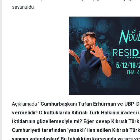
savunuldu.
Açıklamada
''Cumhurbaşkanı Tufan Erhürman ve UBP-DP
vermelidir! O koltuklarda Kıbrıslı Türk Halkının irades
İktidarının güzellemesiyle mi? Eğer cevap Kıbrıslı Türk
Cumhuriyeti tarafından ‘yasaklı’ ilan edilen Kıbrıslı Türkl
yapının vatandaşları! Bu tahakküm karşısında ya ses v