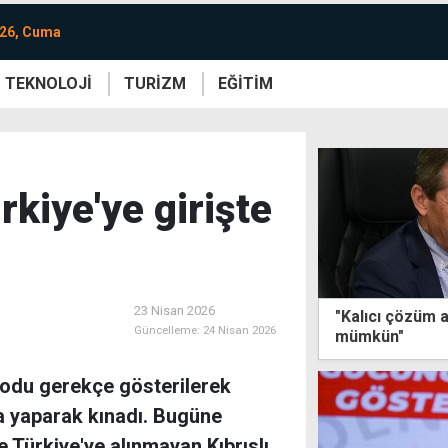
026, Cuma
TEKNOLOJİ
TURİZM
EĞİTİM
re
Yaşam
Sanat
Etkinlik
kiye'ye girişte
23 Nisan 2026
"Kalıcı çözüm a
Güncelleme:
24 Nisan 2026
mümkün"
odu gerekçe gösterilerek
ma yaparak kınadı. Bugüne
 Türkiye'ye alınmayan Kıbrıslı