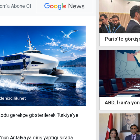
com'a Abone Ol
Paris'te görüşm
ABD, İran'a yöne
odu gerekçe gösterilerek Türkiye’ye
n Antalya’ya giriş yaptığı sırada