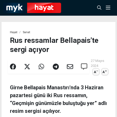
Hayat
Sanat
Rus ressamlar Bellapais'te
sergi açıyor
27 Mayıs
2024
A
A
Girne Bellapais Manastırı'nda 3 Haziran
pazartesi günü iki Rus ressamın,
“Geçmişin günümüzle buluştuğu yer” adlı
resim sergisi açılıyor.