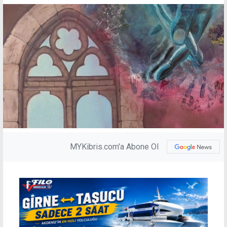
MYKibris.com'a Abone Ol