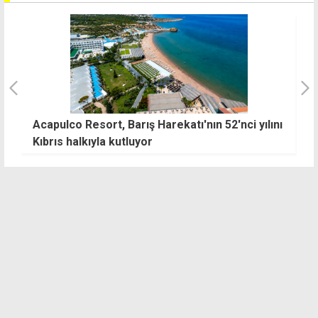
Acapulco Resort, Barış Harekatı'nın 52'nci yılını
6
Kıbrıs halkıyla kutluyor