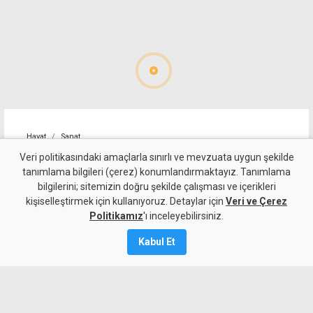
Hayat
Sanat
Kıbrıslı Türk sanatçı Gönül
Veri politikasındaki amaçlarla sınırlı ve mevzuata uygun şekilde
tanımlama bilgileri (çerez) konumlandırmaktayız. Tanımlama
Kaplan'a İngiltere'de halk
bilgilerini; sitemizin doğru şekilde çalışması ve içerikleri
kişiselleştirmek için kullanıyoruz. Detaylar için
ödülü
Veri ve Çerez
Politikamız
'ı inceleyebilirsiniz.
7 Ağustos 2026
Kabul Et
Güncelleme:
8 Ağustos
2026
A
A