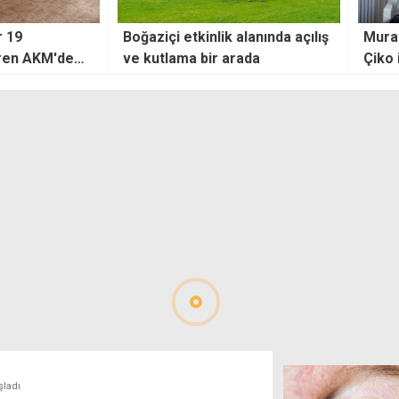
alanında açılış
Murat Kekilli, hayranı Derviş
Büle
rada
Çiko ile bir araya geldi
şladı