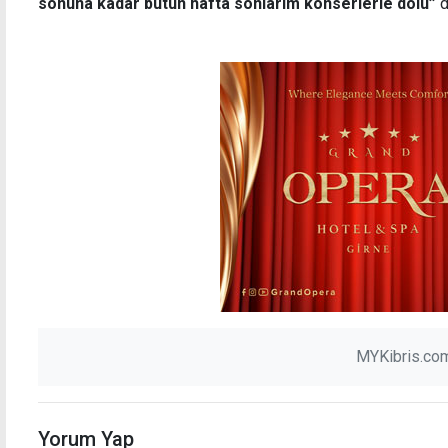
sonuna kadar bütün hafta sonlarım konserlerle dolu”
d
MYKibris.com
Yorum Yap