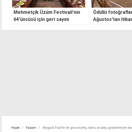
n
Ödüllü fotoğraflar 19
Boğaziçi etkinlik 
Ağustos'tan itibaren AKM'de
ve kutlama bir a
sergilenecek
Hayat
Yaşam
Alagadi Fest'te ilk gece kortej, dans ve ateş gösterileriyle ba