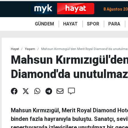
8 Ağustos 20
GÜNDEM
HAYAT
SPOR
PARA
KKTC
Magazin
KKTC
Ekonomi
Türkiye
Türkiye
Kripto
Sağlık
Güney
Avrupa
Döviz
Kadın
Dünya
Dünya
Borsa
Lezzetler
Çev
Hayat
Yaşam
Mahsun Kırmızıgül'den Merit Royal Diamond'da unutulma
Mahsun Kırmızıgül'den
Diamond'da unutulmaz
Mahsun Kırmızıgül, Merit Royal Diamond Hote
binden fazla hayranıyla buluştu. Sanatçı, sevi
repertuvarıyla izleyicilere unutulmaz bir gece