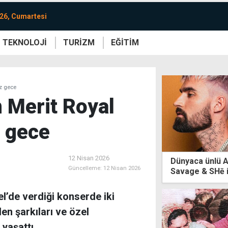
26, Cumartesi
TEKNOLOJİ
TURİZM
EĞİTİM
re
Yaşam
Sanat
Etkinlik
z gece
 Merit Royal
 gece
12 Nisan 2026
Dünyaca ünlü A
Güncelleme:
12 Nisan 2026
Savage & SHē 
l’de verdiği konserde iki
len şarkıları ve özel
 yaşattı.