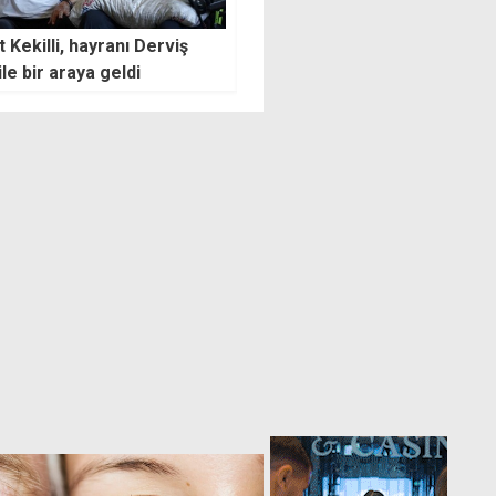
Barış Harekatı'nda kullanılan
nt Ecevit anılıyor
Türk bayrağı 36 yıldır sandık