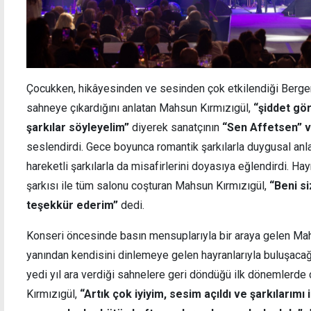
Çocukken, hikâyesinden ve sesinden çok etkilendiği Bergen’
sahneye çıkardığını anlatan Mahsun Kırmızıgül,
“şiddet gö
şarkılar söyleyelim”
diyerek sanatçının
“Sen Affetsen” v
seslendirdi. Gece boyunca romantik şarkılarla duygusal anla
hareketli şarkılarla da misafirlerini doyasıya eğlendirdi. Hayr
şarkısı ile tüm salonu coşturan Mahsun Kırmızıgül,
“Beni si
teşekkür ederim”
dedi.
Konseri öncesinde basın mensuplarıyla bir araya gelen Mahs
yanından kendisini dinlemeye gelen hayranlarıyla buluşacağ
yedi yıl ara verdiği sahnelere geri döndüğü ilk dönemlerde
Kırmızıgül,
“Artık çok iyiyim, sesim açıldı ve şarkılarımı 