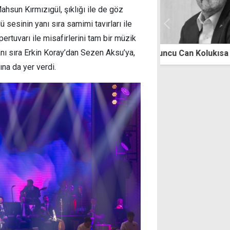
ahsun Kırmızıgül, şıklığı ile de göz
 sesinin yanı sıra samimi tavırları ile
ertuvarı ile misafirlerini tam bir müzik
anı sıra Erkin Koray’dan Sezen Aksu’ya,
oyuncu Can Kolukısa hayatını kaybetti
Şener Şen'in e
ilk kez KKTC'
ına da yer verdi.