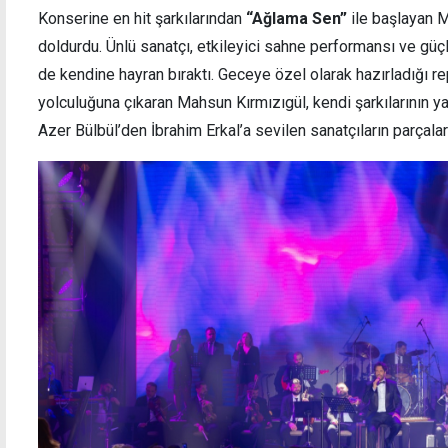
Konserine en hit şarkılarından
“Ağlama Sen”
ile başlayan M
doldurdu. Ünlü sanatçı, etkileyici sahne performansı ve güçlü
de kendine hayran bıraktı. Geceye özel olarak hazırladığı rep
yolculuğuna çıkaran Mahsun Kırmızıgül, kendi şarkılarının y
El emeği, göz nuru ürünler görücüye çıktı
Usta 
Azer Bülbül’den İbrahim Erkal’a sevilen sanatçıların parçalar