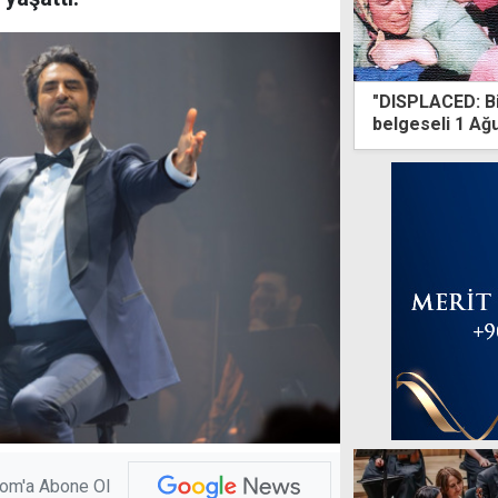
"DISPLACED: Bir
belgeseli 1 Ağu
com'a Abone Ol