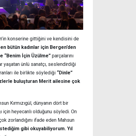
in konserine gittiğini ve kendisini de
ren bütün kadınlar için Bergen’den
e “Benim İçin Üzülme”
parçalarını
r yaşatan ünlü sanatçı, seslendirdiği
anları ile birlikte söylediği
“Dinle”
zlerle buluşturan Merit ailesine çok
un Kırmızıgül, dünyanın dört bir
ı için heyecanlı olduğunu söyledi. On
 çok zorlandığını ifade eden Mahsun
istediğim gibi okuyabiliyorum. Yıl