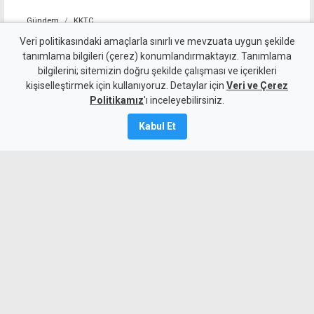
Gündem
KKTC
10 kişi kalan Beşiktaş'tan
Veri politikasındaki amaçlarla sınırlı ve mevzuata uygun şekilde
tanımlama bilgileri (çerez) konumlandırmaktayız. Tanımlama
altın değerinde galibiyet
bilgilerini; sitemizin doğru şekilde çalışması ve içerikleri
kişiselleştirmek için kullanıyoruz. Detaylar için
Veri ve Çerez
6 Ağustos 2026
Politikamız
'ı inceleyebilirsiniz.
A
A
Kabul Et
Beşiktaş, UEFA Avrupa Ligi 3. eleme turu
ilk maçında deplasmanda Hradec
Kralove'yi 1-0 mağlup ederek rövanş
öncesi önemli avantaj elde etti. Siyah-
beyazlılar, 10 kişi kalmasına rağmen
Semih Kılıçsoy'un golüyle galibiyete
uzandı.