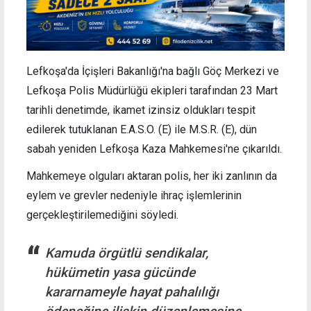
Lefkoşa'da İçişleri Bakanlığı'na bağlı Göç Merkezi ve
Lefkoşa Polis Müdürlüğü ekipleri tarafından 23 Mart
tarihli denetimde, ikamet izinsiz oldukları tespit
edilerek tutuklanan E.A.S.O. (E) ile M.S.R. (E), dün
sabah yeniden Lefkoşa Kaza Mahkemesi'ne çıkarıldı.
Mahkemeye olguları aktaran polis, her iki zanlının da
eylem ve grevler nedeniyle ihraç işlemlerinin
gerçekleştirilemediğini söyledi.
Kamuda örgütlü sendikalar,
hükümetin yasa gücünde
kararnameyle hayat pahalılığı