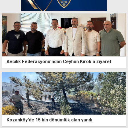
Avcılık Federasyonu'ndan Ceyhun Kırok'a ziyaret
Kozanköy'de 15 bin dönümlük alan yandı