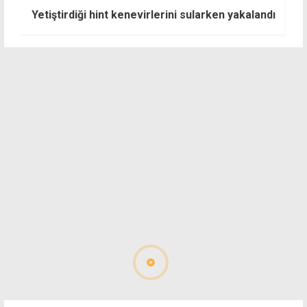
3
Yetiştirdiği hint kenevirlerini sularken yakalandı
s