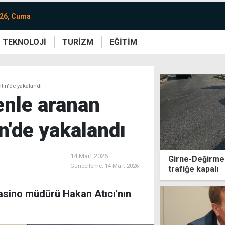
026, Cuma
TEKNOLOJİ
TURİZM
EĞİTİM
re
Yaşam
Sanat
Etkinlik
ntin'de yakalandı
tenle aranan
n'de yakalandı
14 Mart 2026
Girne-Değirmen
Güncelleme:
14 Mart 2026
trafiğe kapalı
 casino müdürü Hakan Atıcı'nın