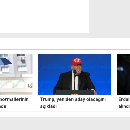
day olacağını
Erdal Beşikçioğlu gözaltına
Dışiş
alındı
karar