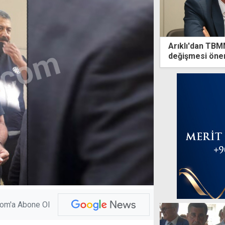
Arıklı'dan TBM
değişmesi öneri
daniskası
com'a Abone Ol