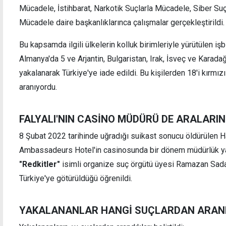
Mücadele, İstihbarat, Narkotik Suçlarla Mücadele, Siber Su
Mücadele daire başkanlıklarınca çalışmalar gerçekleştirildi.
Bu kapsamda ilgili ülkelerin kolluk birimleriyle yürütülen işb
Almanya'da 5 ve Arjantin, Bulgaristan, Irak, İsveç ve Karada
bakan ve Türkeş'i
Türkiye'de Yüksek Askeri Şu
ruz
açıklandı
yakalanarak Türkiye'ye iade edildi. Bu kişilerden 18'i kırmız
aranıyordu.
FALYALI'NIN CASİNO MÜDÜRÜ DE ARALARI
8 Şubat 2022 tarihinde uğradığı suikast sonucu öldürülen Ha
Ambassadeurs Hotel'in casinosunda bir dönem müdürlük yapa
"Redkitler"
isimli organize suç örgütü üyesi Ramazan Sadan
Türkiye'ye götürüldüğü öğrenildi.
YAKALANANLAR HANGİ SUÇLARDAN ARAN