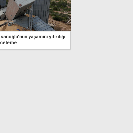
tirdiği
2 yıllık kaçak yaşamını polise gidince
sonlandırdı