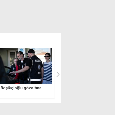
leri Bakanlığı, AP'nin 1974
"Başarının temelinde planlı
ını kınadı
belediyecilik var"