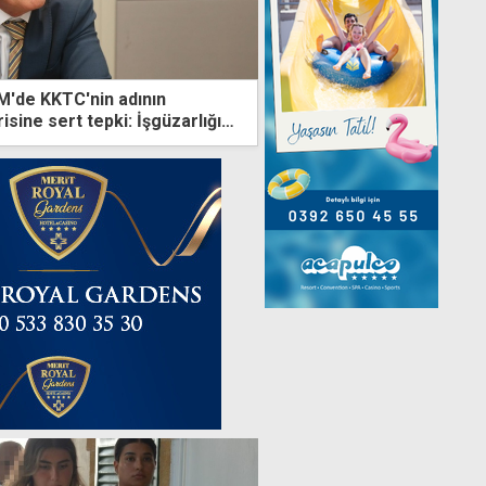
M'de KKTC'nin adının
sine sert tepki: İşgüzarlığın