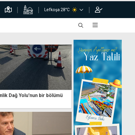
Lefkoşa 28°C
lik Dağ Yolu'nun bir bölümü