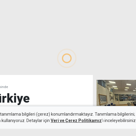
minde
ürkiye
ndeminde
 tanımlama bilgileri (çerez) konumlandırmaktayız. Tanımlama bilgilerini; s
n kullanıyoruz. Detaylar için
Veri ve Çerez Politikamız
'ı inceleyebilirsiniz
6 Ağustos 2026
BM Genel Sekre
Güncelleme:
7 Ağustos 2026