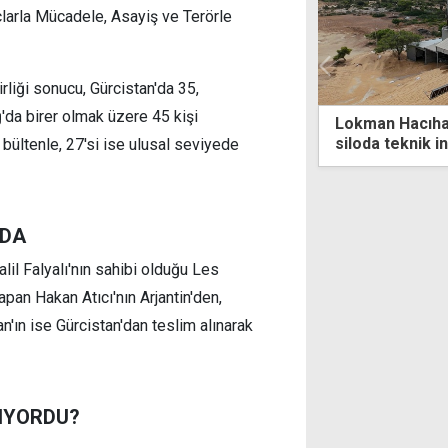
çlarla Mücadele, Asayiş ve Terörle
irliği sonucu, Gürcistan'da 35,
ğ'da birer olmak üzere 45 kişi
ra kararları
Lokman Hacıhasanoğlu'nun yaşamını yi
siloda teknik inceleme
ı bültenle, 27'si ise ulusal seviyede
NDA
lil Falyalı'nın sahibi olduğu Les
n Hakan Atıcı'nın Arjantin'den,
'ın ise Gürcistan'dan teslim alınarak
IYORDU?