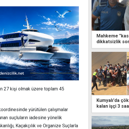
Mahkeme "kasıt"
dikkatsizlik s
nan 27 kişi olmak üzere toplam 45
Kumyalı'da çök
kalan işçi 3 sa
ı koordinesinde yürütülen çalışmalar
unan suçluların iadesine yönelik
anlığı, Kaçakçılık ve Organize Suçlarla