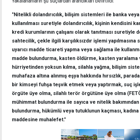
Yakalananların şu suçlardan arandıkları belirtildi:
"Nitelikli dolandırıcılık, bilişim sistemleri ile banka ve
kullanılması suretiyle dolandırıcılık, kişinin kendisini 
kredi kurumlarının çalışanı olarak tanıtması suretiyle d
sahtecilik, çekle ilgili karşılıksızdır işlemi yapılması
uyarıcı madde ticareti yapma veya sağlama ile kullanma
madde bulundurma, kasten öldürme, kasten yaralama ve
hürriyetinden yoksun kılma, silahla yağma, bilişim sistem
muhafaza altına alınmış eşya hakkında hırsızlık, parada
bir kimseyi fuhşa teşvik etmek veya yaptırmak, suç i
örgüte üye olma, silahlı terör örgütüne üye olma (FETÖ)
mühimmat bulundurma ile sayıca ve nitelik bakımında
bulundurma, hükümlü veya tutuklunun kaçması, kadına ka
maddesine muhalefet."