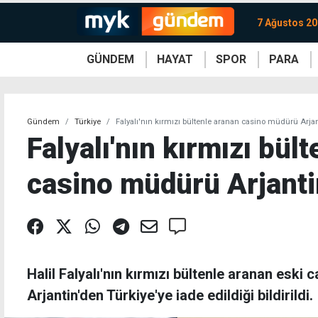
7 Ağustos 2
GÜNDEM
HAYAT
SPOR
PARA
KKTC
Magazin
KKTC
Ekonomi
Türkiye
Türkiye
Kripto
Sağlık
Güney
Avrupa
Döviz
Kadın
Dünya
Dünya
Borsa
Lezzetler
Çev
Gündem
Türkiye
Falyalı'nın kırmızı bültenle aranan casino müdürü Arja
Falyalı'nın kırmızı bül
casino müdürü Arjanti
Halil Falyalı'nın kırmızı bültenle aranan eski
Arjantin'den Türkiye'ye iade edildiği bildirildi.