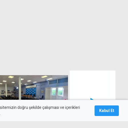
itemizin doğru şekilde çalışması ve içerikleri
Kabul Et
.
teri Guterres'in Kıbrıs