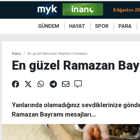
8 Ağustos 20
GÜNDEM
HAYAT
SPOR
PARA
KKTC
Magazin
KKTC
Ekonomi
Türkiye
Türkiye
Kripto
Sağlık
Güney
Avrupa
Döviz
Kadın
Dünya
Dünya
Borsa
Lezzetler
Çev
İnanç
En güzel Ramazan Bayramı mesajları
En güzel Ramazan Bay
Yanlarında olamadığınız sevdiklerinize gönde
Ramazan Bayramı mesajları...