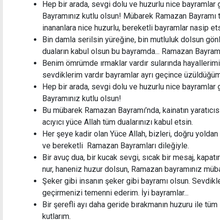
Hep bir arada, sevgi dolu ve huzurlu nice bayramlar
Bayramınız kutlu olsun! Mübarek Ramazan Bayramı t
inananlara nice huzurlu, bereketli bayramlar nasip ets
Bin damla serilsin yüreğine, bin mutluluk dolsun gönl
duaların kabul olsun bu bayramda... Ramazan Bayra
Benim ömrümde ırmaklar vardır sularında hayaller
sevdiklerim vardır bayramlar ayrı geçince üzüldüğ
Hep bir arada, sevgi dolu ve huzurlu nice bayramlar
Bayramınız kutlu olsun!
Bu mübarek Ramazan Bayramı’nda, kainatın yaratıcısı
acıyıcı yüce Allah tüm dualarınızı kabul etsin.
Her şeye kadir olan Yüce Allah, bizleri, doğru yoldan
ve bereketli Ramazan Bayramları dileğiyle.
Bir avuç dua, bir kucak sevgi, sıcak bir mesaj, kapatır
nur, haneniz huzur dolsun, Ramazan bayramınız müba
Şeker gibi insanın şeker gibi bayramı olsun. Sevdikl
geçirmenizi temenni ederim. İyi bayramlar...
Bir şerefli ayı daha geride bırakmanın huzuru ile tü
kutlarım.