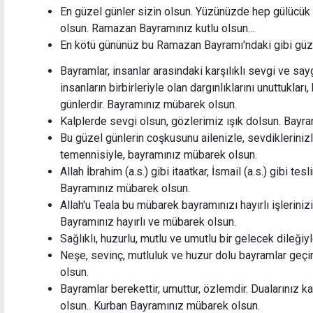
En güzel günler sizin olsun. Yüzünüzde hep gülücük
olsun. Ramazan Bayramınız kutlu olsun…
En kötü gününüz bu Ramazan Bayramı'ndaki gibi güz
Bayramlar, insanlar arasındaki karşılıklı sevgi ve say
insanların birbirleriyle olan dargınlıklarını unuttukları,
günlerdir. Bayramınız mübarek olsun.
Kalplerde sevgi olsun, gözlerimiz ışık dolsun. Bayr
Bu güzel günlerin coşkusunu ailenizle, sevdikleriniz
temennisiyle, bayramınız mübarek olsun.
Allah İbrahim (a.s.) gibi itaatkar, İsmail (a.s.) gibi t
Bayramınız mübarek olsun.
Allah'u Teala bu mübarek bayramınızı hayırlı işleriniz
Bayramınız hayırlı ve mübarek olsun.
Sağlıklı, huzurlu, mutlu ve umutlu bir gelecek dileğiy
Neşe, sevinç, mutluluk ve huzur dolu bayramlar geçi
olsun.
Bayramlar berekettir, umuttur, özlemdir. Dualarınız ka
olsun.. Kurban Bayramınız mübarek olsun.