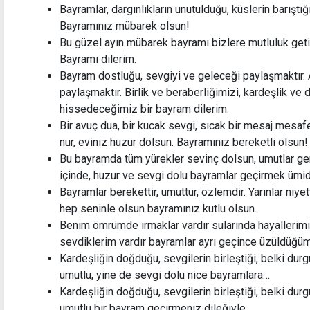
Bayramlar, dargınlıkların unutulduğu, küslerin barıştığ
Bayramınız mübarek olsun!
Bu güzel ayın mübarek bayramı bizlere mutluluk geti
Bayramı dilerim.
Bayram dostluğu, sevgiyi ve geleceği paylaşmaktır. 
paylaşmaktır. Birlik ve beraberliğimizi, kardeşlik v
hissedeceğimiz bir bayram dilerim.
Bir avuç dua, bir kucak sevgi, sıcak bir mesaj mesafeler
nur, eviniz huzur dolsun. Bayramınız bereketli olsun!
Bu bayramda tüm yürekler sevinç dolsun, umutlar ger
içinde, huzur ve sevgi dolu bayramlar geçirmek ümid
Bayramlar berekettir, umuttur, özlemdir. Yarınlar niyet
hep seninle olsun bayramınız kutlu olsun.
Benim ömrümde ırmaklar vardır sularında hayaller
sevdiklerim vardır bayramlar ayrı geçince üzüldüğü
Kardeşliğin doğduğu, sevgilerin birleştiği, belki durg
umutlu, yine de sevgi dolu nice bayramlara…
Kardeşliğin doğduğu, sevgilerin birleştiği, belki durg
umutlu bir bayram geçirmeniz dileğiyle…