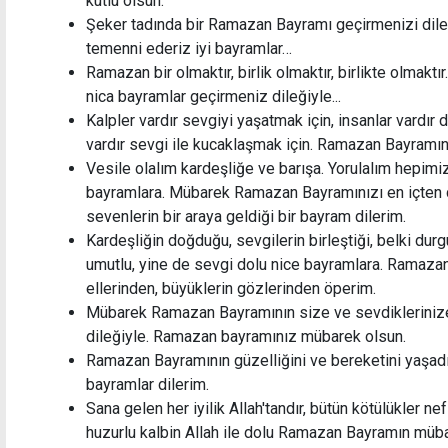
kutlu olsun.
Şeker tadında bir Ramazan Bayramı geçirmenizi dile
Cuma Hutbesi - 24 Temmuz 2026
temenni ederiz iyi bayramlar…
Ramazan bir olmaktır, birlik olmaktır, birlikte olmakt
nica bayramlar geçirmeniz dileğiyle...
Kalpler vardır sevgiyi yaşatmak için, insanlar vardır
vardır sevgi ile kucaklaşmak için. Ramazan Bayramını
Vesile olalım kardeşliğe ve barışa. Yorulalım hepimiz 
bayramlara. Mübarek Ramazan Bayramınızı en içten dil
sevenlerin bir araya geldiği bir bayram dilerim.
Kardeşliğin doğduğu, sevgilerin birleştiği, belki durg
umutlu, yine de sevgi dolu nice bayramlara. Ramazan 
ellerinden, büyüklerin gözlerinden öperim.
Mübarek Ramazan Bayramının size ve sevdiklerinize 
dileğiyle. Ramazan bayramınız mübarek olsun.
Ramazan Bayramının güzelliğini ve bereketini yaşadığı
bayramlar dilerim.
Sana gelen her iyilik Allah'tandır, bütün kötülükler 
huzurlu kalbin Allah ile dolu Ramazan Bayramın müb