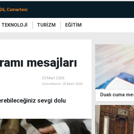
26, Cumartesi
TEKNOLOJİ
TURİZM
EĞİTİM
re
Yaşam
Sanat
Etkinlik
ramı mesajları
20 Mart 2026
Güncelleme:
20 Mart 2026
Dualı cuma mes
rebileceğiniz sevgi dolu