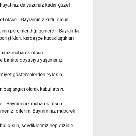
 hayatınız da yüzünüz kadar güzel
el olsun… Bayramınız kutlu olsun…
gının perçinlendiği günlerdir. Bayramlar,
 barıştıkları, kardeşçe kucaklaştıkları
amınız mübarek olsun.
le birlikte doyasıya yaşamanız
eslimiyet gösterenlerden eylesin.
in başlangıcı olarak kabul etsin.
le... Bayramınız mübarek olsun.
rmenizi dilerim. Bayramınız mübarek
bul olsun, sevdikleriniz hep sizinle