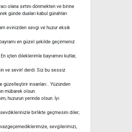
acı olana sırtını dönmekten ve birine
k günde duaları kabul günahları
am evinizden sevgi ve huzur eksik
bayramı en güzel şekilde geçirmeniz
n içten dileklerimle bayramını kutlar,
din ve sevin' derdi. Siz bu sessiz
de güzelleştirir insanları… Yüzünden
ın mübarek olsun.
im, huzurun yerinde olsun. İyi
vdiklerinizle birlikte geçmesini diler;
i vazgeçemediklerimize, sevgilerimizi,