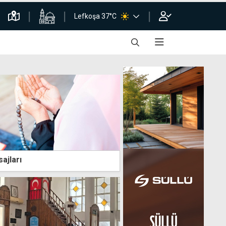
Lefkoşa 37°C
ajları