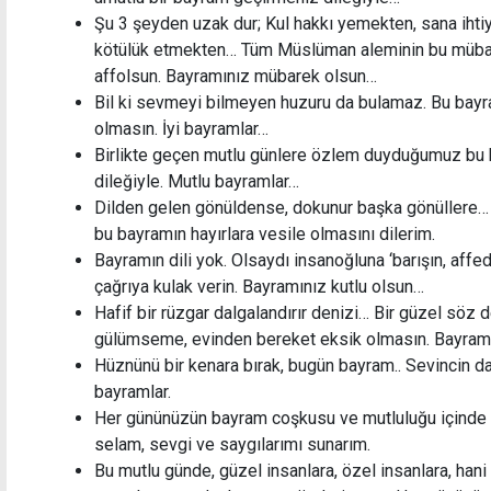
Şu 3 şeyden uzak dur; Kul hakkı yemekten, sana ihtiy
kötülük etmekten… Tüm Müslüman aleminin bu mübare
affolsun. Bayramınız mübarek olsun…
Bil ki sevmeyi bilmeyen huzuru da bulamaz. Bu bayr
olmasın. İyi bayramlar…
Birlikte geçen mutlu günlere özlem duyduğumuz bu 
dileğiyle. Mutlu bayramlar…
Dilden gelen gönüldense, dokunur başka gönüllere… E
bu bayramın hayırlara vesile olmasını dilerim.
Bayramın dili yok. Olsaydı insanoğluna ‘barışın, affe
çağrıya kulak verin. Bayramınız kutlu olsun…
Hafif bir rüzgar dalgalandırır denizi… Bir güzel söz 
gülümseme, evinden bereket eksik olmasın. Bayram
Hüznünü bir kenara bırak, bugün bayram.. Sevincin da
bayramlar.
Her gününüzün bayram coşkusu ve mutluluğu içinde se
selam, sevgi ve saygılarımı sunarım.
Bu mutlu günde, güzel insanlara, özel insanlara, han