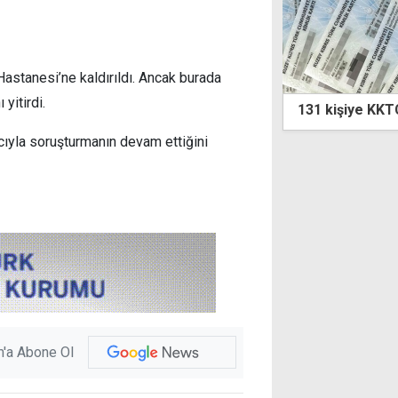
astanesi’ne kaldırıldı. Ancak burada
yitirdi.
Kıbrıs çözüm sürecinde çok önemli bir
131 kişiye KKTC
tlenmek istiyor"
cıyla soruşturmanın devam ettiğini
'a Abone Ol