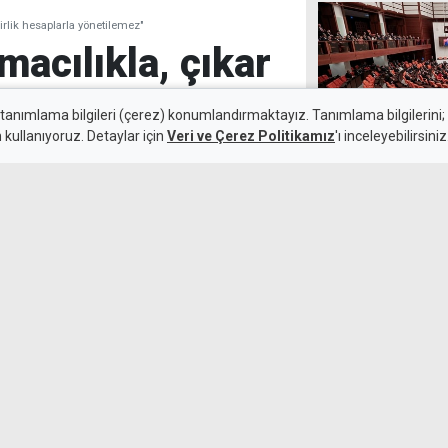
übirlik hesaplarla yönetilemez"
rmacılıkla, çıkar
rlik hesaplarla
 tanımlama bilgileri (çerez) konumlandırmaktayız. Tanımlama bilgilerini; s
n kullanıyoruz. Detaylar için
Veri ve Çerez Politikamız
'ı inceleyebilirsiniz
Terörsüz Türki
Meclis'e sunul
7 Ağustos 2026
iminde köklü bir zihniyet
4 yıldır izinsi
soyulan 6 evden