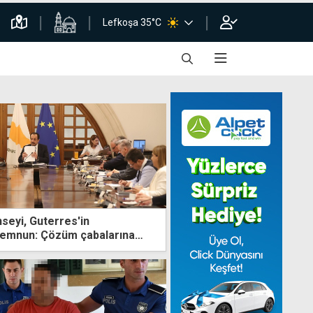
Lefkoşa 35°C
seyi, Guterres'in
memnun: Çözüm çabalarına
stergesi