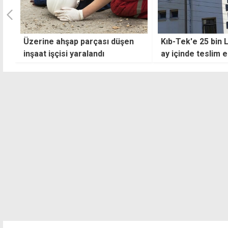
Kıb-Tek'e 25 bin LED armatür 3
Alaminyo Şehitleri
ay içinde teslim edilecek
Öztürkler'den bir
mücadele mesajı