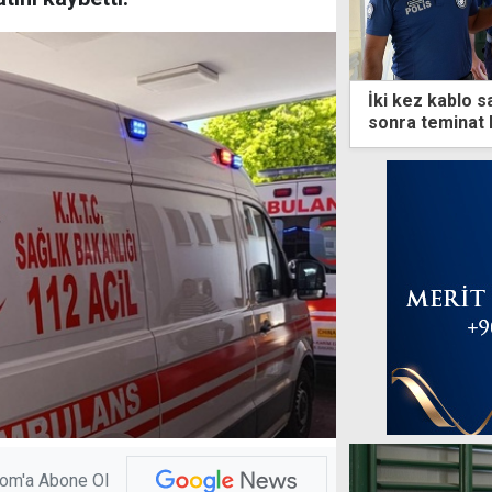
İki kez kablo sa
sonra teminat k
com'a Abone Ol