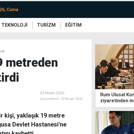
026, Cuma
TEKNOLOJİ
TURİZM
EĞİTİM
re
Yaşam
Sanat
Etkinlik
rdi
19 metreden
irdi
23 Nisan 2026
Rum Ulusal Kon
Güncelleme:
23 Nisan 2026
ziyaretinden 
bağlılığının gö
r kişi, yaklaşık 19 metre
ğusa Devlet Hastanesi'ne
tını kaybetti.