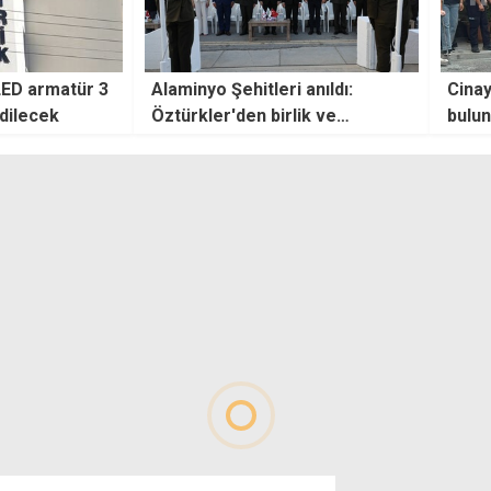
 anıldı:
Cinayetle bağlantısı
Alkol
lik ve
bulunmayan 3 zanlıya
olduğ
"uyuşturucu ve izinsiz
ikametten" ek tutukluluk