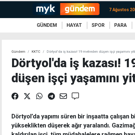
7 Ağustos 2
GÜNDEM
HAYAT
SPOR
PARA
KKTC
Magazin
KKTC
Ekonomi
Türkiye
Türkiye
Kripto
Sağlık
Güney
Avrupa
Döviz
Kadın
Dünya
Dünya
Borsa
Lezzetler
Çev
Gündem
KKTC
Dörtyol'da iş kazası! 19 metreden düşen işçi yaşamını yiti
Dörtyol'da iş kazası! 
düşen işçi yaşamını yit
Dörtyol’da yapımı süren bir inşaatta çalışan bi
yükseklikten düşerek ağır yaralandı. Gazima
kaldırılan işçi, tüm müdahalelere rağmen haya