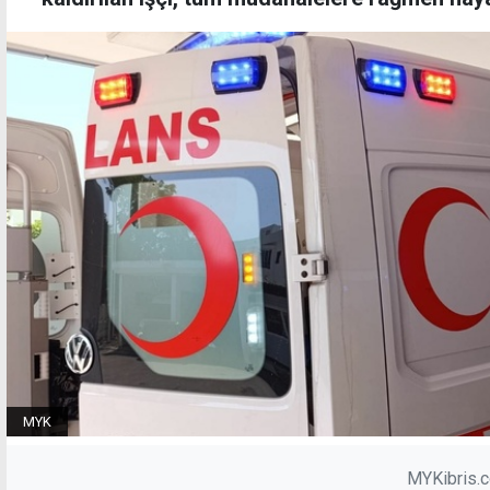
MYK
MYKibris.