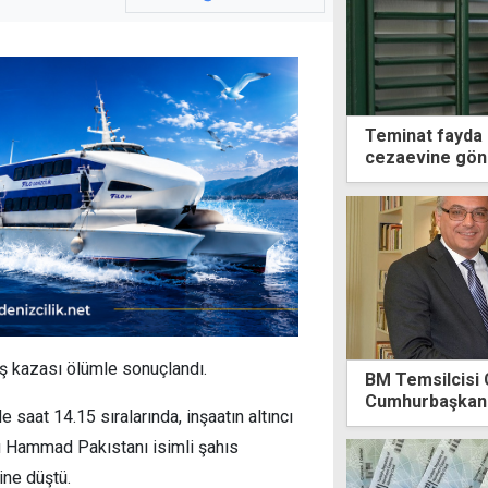
Teminat fayda 
cezaevine gönd
ş kazası ölümle sonuçlandı.
BM Temsilcisi 
Cumhurbaşkanl
 saat 14.15 sıralarında, inşaatın altıncı
u Hammad Pakıstanı isimli şahıs
ne düştü.