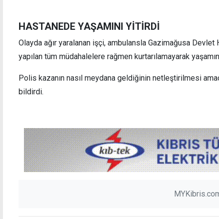
HASTANEDE YAŞAMINI YİTİRDİ
Olayda ağır yaralanan işçi, ambulansla Gazimağusa Devlet H
yapılan tüm müdahalelere rağmen kurtarılamayarak yaşamını 
"DP ve YDP baston değneğiydi, UBP 17-18
"AB, 
milletvekili çıkarabilir"
rol üs
Polis kazanın nasıl meydana geldiğinin netleştirilmesi ama
bildirdi.
MYKibris.com