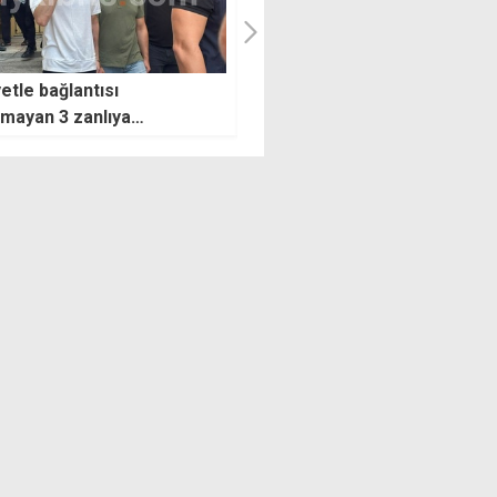
lü sürücülerin neden
YAP heyetinden AK Parti KK
u üç kaza
Temsilciliği'ne ziyaret