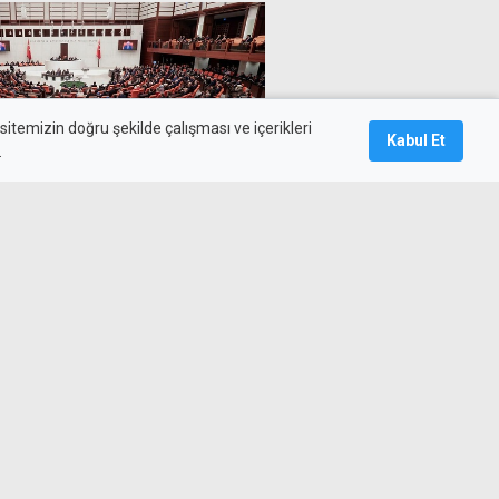
itemizin doğru şekilde çalışması ve içerikleri
Kabul Et
.
ye süreci için yasal adım
du
z yaşıyordu: Gemikonağı'nda
 birine girdiğini kabul etti