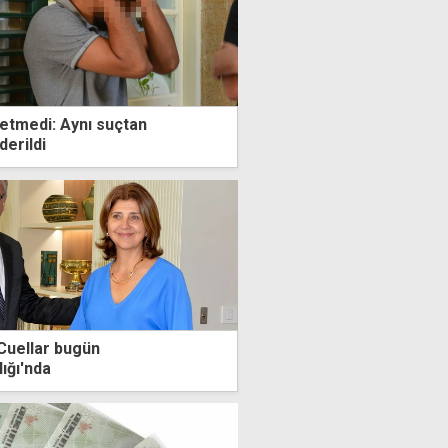
etmedi: Aynı suçtan
erildi
Cuellar bugün
ığı'nda