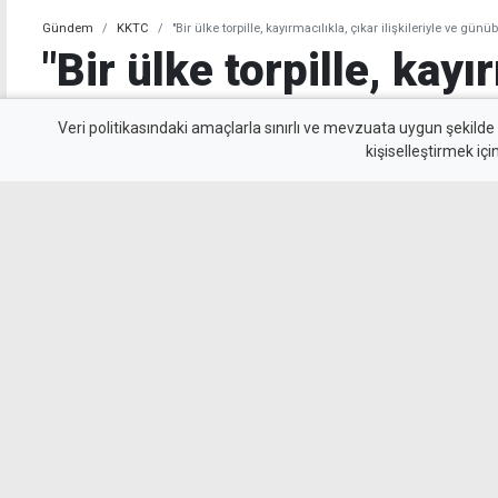
Gündem
KKTC
"Bir ülke torpille, kayırmacılıkla, çıkar ilişkileriyle ve gün
"Bir ülke torpille, kayı
ilişkileriyle ve günübi
Veri politikasındaki amaçlarla sınırlı ve mevzuata uygun şekilde
kişiselleştirmek içi
yönetilemez"
HP Genel Sekreteri Turgut Alas, devlet yönet
değişimine ihtiyaç olduğunu belirtti.