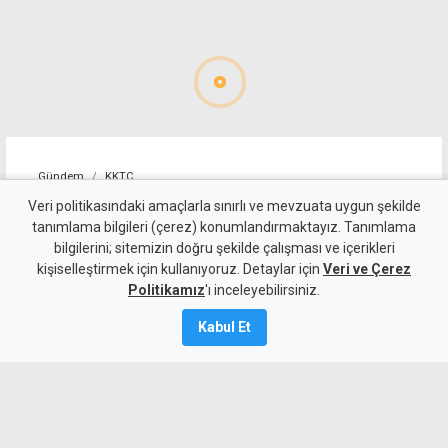
Gündem
KKTC
Sıcakta çalışma yasağını
Veri politikasındaki amaçlarla sınırlı ve mevzuata uygun şekilde
tanımlama bilgileri (çerez) konumlandırmaktayız. Tanımlama
ihlal eden 19 iş yerine uyarı
bilgilerini; sitemizin doğru şekilde çalışması ve içerikleri
kişiselleştirmek için kullanıyoruz. Detaylar için
Veri ve Çerez
7 Ağustos 2026
Politikamız
'ı inceleyebilirsiniz.
Güncelleme:
7 Ağustos
2026
Kabul Et
A
A
Çalışma Dairesi, sıcakta çalışma yasağı
kapsamında yaptığı denetimlerde