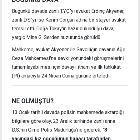
Bugünkü
davada
zanlı T.Y.Ç.'yi avukat Erdinç Akyener,
zanlı D.S.'yi ise Kerim Görgün adına bir stajyer avukat
temsil etti. Doğa Tokay'ın hazır bulunduğu
dava,
y
argıç Mine G. Serden huzurunda görüldü.
Mahkeme, avukat Akyener ile Savcılığın davanın Ağır
Ceza Mahkemesi'ne sevki yönündeki görüşmelerini
tamamlayabilmesi için davayı, itham ve ilk tahkikat
(PI) amacıyla 24 Nisan Cuma gününe erteledi.
NE OLMUŞTU?
13 Ocak tarihli davada polisin mahkemede aktardığı
bilgilere göre olay, 23 Aralık tarihinde zanlı anne
D.S.'nin Girne Polis Müdürlüğü'ne giderek,
"3
yaşındaki kız çocuğunun babası tarafından