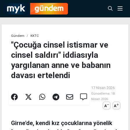
Gündem
KKTC
"Çocuğa cinsel istismar ve
cinsel saldırı" iddiasıyla
yargılanan anne ve babanın
davası ertelendi
17 Nisan 2026
Güncelleme:
18
Nisan 2026
A
A
Girne'de, kendi kız çocuklarına yönelik