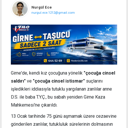
Nurgül Ece
nurgul.ece.1212@gmail.com
Girne'de, kendi kız çocuğuna yönelik
"çocuğa cinsel
saldırı"
ve
"çocuğa cinsel istismar"
suçlarını
işledikleri iddiasıyla tutuklu yargılanan zanlılar anne
D.S. ile baba T.Y.Ç., bu sabah yeniden Girne Kaza
Mahkemesi'ne çıkarıldı.
13 Ocak tarihinde 75 günü aşmamak üzere cezaevine
gönderilen zanlılar, tutukluluk sürelerinin dolmasının