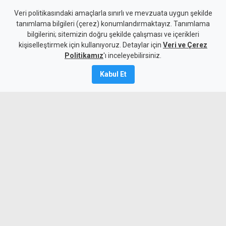
Girne-Çamlıbel yolunda iki
Veri politikasındaki amaçlarla sınırlı ve mevzuata uygun şekilde
tanımlama bilgileri (çerez) konumlandırmaktayız. Tanımlama
araç çarpıştı: 1 ölü, 3 yaralı
bilgilerini; sitemizin doğru şekilde çalışması ve içerikleri
kişiselleştirmek için kullanıyoruz. Detaylar için
Veri ve Çerez
7 Ağustos 2026
Politikamız
'ı inceleyebilirsiniz.
Güncelleme:
7 Ağustos
2026
Kabul Et
A
A
Girne-Çamlıbel Ana Yolu'nun Geçitköy
virajlarında iki aracın çarpışması sonucu
bir sürücü olay yerinde hayatını kaybetti.
Kazada 3 kişi yaralandı.