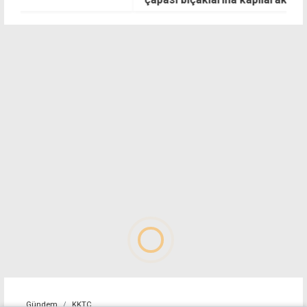
id
Gündem
KKTC