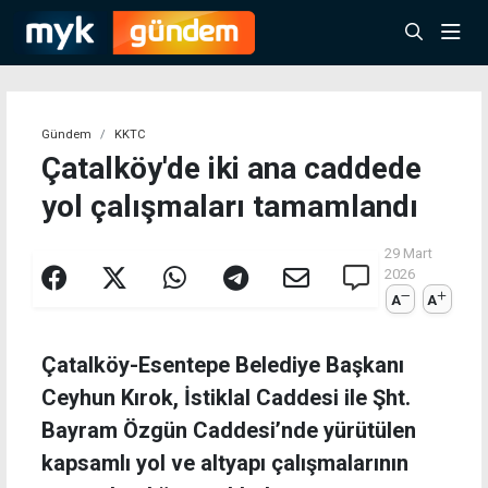
Gündem
KKTC
Çatalköy'de iki ana caddede
yol çalışmaları tamamlandı
29 Mart
2026
A
A
Çatalköy-Esentepe Belediye Başkanı
Ceyhun Kırok, İstiklal Caddesi ile Şht.
Bayram Özgün Caddesi’nde yürütülen
kapsamlı yol ve altyapı çalışmalarının