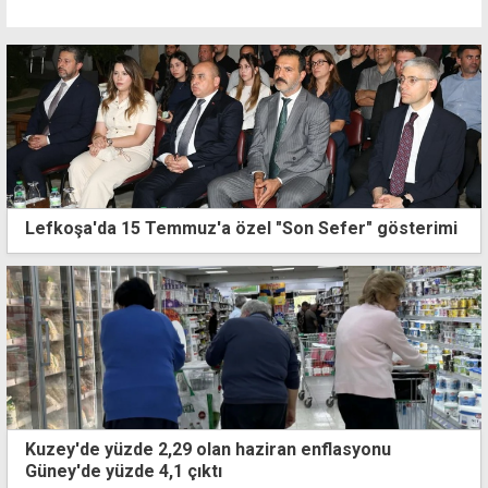
Lefkoşa'da 15 Temmuz'a özel "Son Sefer" gösterimi
Kuzey'de yüzde 2,29 olan haziran enflasyonu
Güney'de yüzde 4,1 çıktı