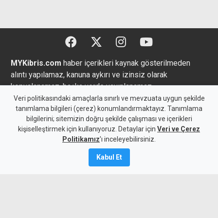
MYKibris.com
haber içerikleri kaynak gösterilmeden
alıntı yapılamaz, kanuna aykırı ve izinsiz olarak
kopyalanamaz, başka yerde yayınlanamaz.
Veri politikasındaki amaçlarla sınırlı ve mevzuata uygun şekilde
tanımlama bilgileri (çerez) konumlandırmaktayız. Tanımlama
bilgilerini; sitemizin doğru şekilde çalışması ve içerikleri
kişiselleştirmek için kullanıyoruz. Detaylar için
Veri ve Çerez
Copyright 2026 MYK Yayıncılık Limited’e aittir.
Politikamız
'ı inceleyebilirsiniz.
Künye
Bize Ulaşın
Kabul Et