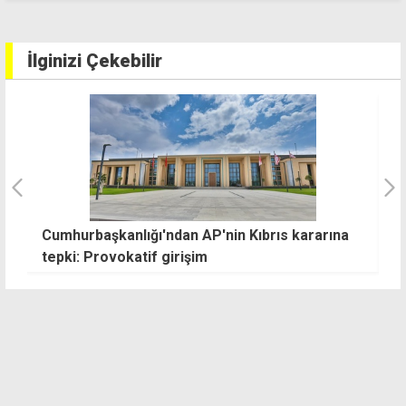
İlginizi Çekebilir
Cumhurbaşkanlığı'ndan AP'nin Kıbrıs kararına
At
tepki: Provokatif girişim