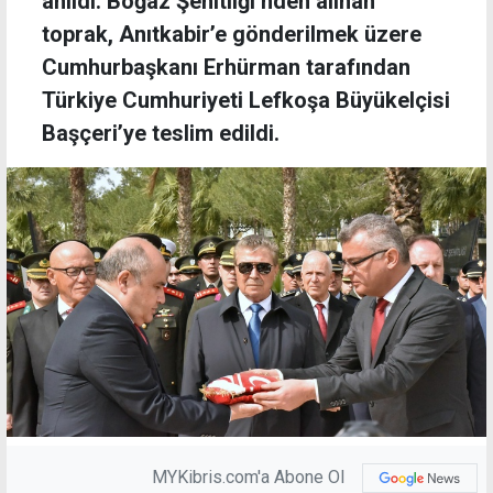
anıldı. Boğaz Şehitliği’nden alınan
toprak, Anıtkabir’e gönderilmek üzere
Cumhurbaşkanı Erhürman tarafından
Türkiye Cumhuriyeti Lefkoşa Büyükelçisi
Başçeri’ye teslim edildi.
MYKibris.com'a Abone Ol