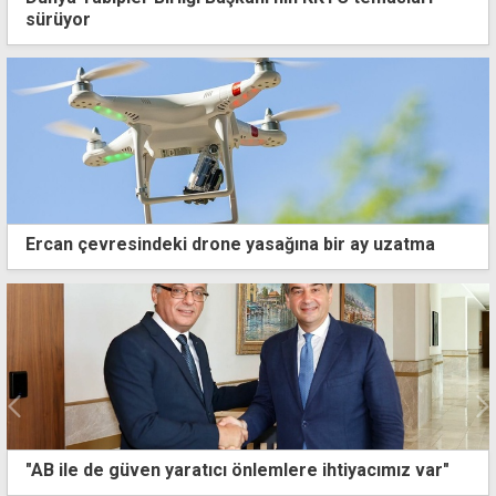
sürüyor
Ercan çevresindeki drone yasağına bir ay uzatma
Kıbrıslı Türklerin yüzde 65'i çözüm için anlaşma
istiyor