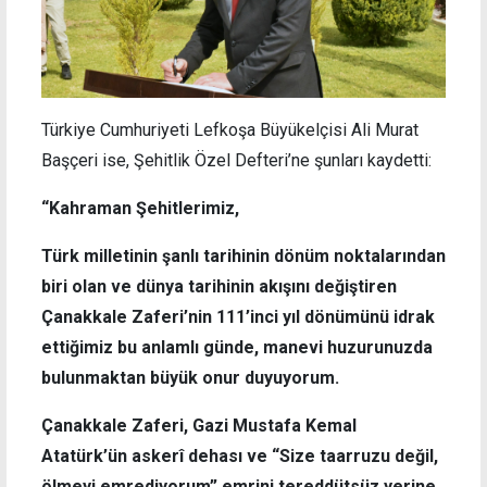
Türkiye Cumhuriyeti Lefkoşa Büyükelçisi Ali Murat
Başçeri ise, Şehitlik Özel Defteri’ne şunları kaydetti:
“Kahraman Şehitlerimiz,
Türk milletinin şanlı tarihinin dönüm noktalarından
biri olan ve dünya tarihinin akışını değiştiren
Çanakkale Zaferi’nin 111’inci yıl dönümünü idrak
ettiğimiz bu anlamlı günde, manevi huzurunuzda
bulunmaktan büyük onur duyuyorum.
Çanakkale Zaferi, Gazi Mustafa Kemal
Atatürk’ün askerî dehası ve “Size taarruzu değil,
ölmeyi emrediyorum” emrini tereddütsüz yerine