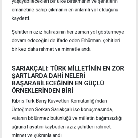
yaşayabilecekleri bir ülke bırakmanın ve şehitlerin
emanetine sahip çıkmanın en anlamlı yol olduğunu
kaydetti.
Şehitlerin aziz hatırasının her zaman yol göstermeye
devam edeceğini de ifade eden Erhürman, şehitleri
bir kez daha rahmet ve minnetle andı.
SARIAKÇALI: TÜRK MİLLETİNİN EN ZOR
ŞARTLARDA DAHİ NELERİ
BAŞARABİLECEĞİNİN EN GÜÇLÜ
ÖRNEKLERİNDEN BİRİ
Kıbrıs Türk Barış Kuvvetleri Komutanlığı’ndan
Üsteğmen Serkan Sarıakçalı ise konuşmasında,
vatanın bölünmez bütünlüğü ve milletin bağımsızlığı
uğruna hayatını kaybeden aziz şehitleri rahmet,
minnet ve şükranla andı.