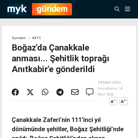
Gündem
KKTC
Boğaz'da Çanakkale
anması... Şehitlik toprağı
Anıtkabir'e gönderildi
18 Mart 2026
Güncelleme:
18
Mart 2026
A
A
Çanakkale Zaferi’nin 111’inci yıl
dönümünde şehitler, Boğaz Şehitliği’nde