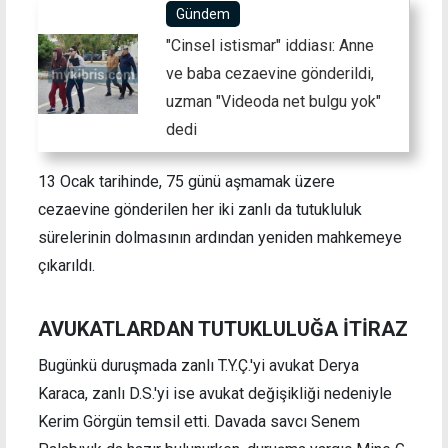
Gündem
"Cinsel istismar" iddiası: Anne
ve baba cezaevine gönderildi,
uzman "Videoda net bulgu yok"
dedi
13 Ocak tarihinde, 75 günü aşmamak üzere
cezaevine gönderilen her iki zanlı da tutukluluk
sürelerinin dolmasının ardından yeniden mahkemeye
çıkarıldı.
AVUKATLARDAN TUTUKLULUĞA İTİRAZ
Bugünkü duruşmada zanlı T.Y.Ç.'yi avukat Derya
Karaca, zanlı D.S.'yi ise avukat değişikliği nedeniyle
Kerim Görgün temsil etti. Davada savcı Senem