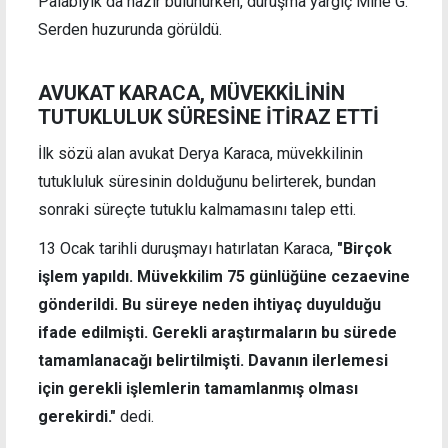
Palabıyık da hazır bulunurken, duruşma yargıç Mine G.
Serden huzurunda görüldü.
AVUKAT KARACA,
MÜVEKKİLİNİN
TUTUKLULUK SÜRESİNE İTİRAZ ETTİ
İlk sözü alan avukat Derya Karaca, müvekkilinin
tutukluluk süresinin dolduğunu belirterek, bundan
sonraki süreçte tutuklu kalmamasını talep etti.
13 Ocak tarihli duruşmayı hatırlatan Karaca,
"Birçok
işlem yapıldı. Müvekkilim 75 günlüğüne cezaevine
gönderildi. Bu süreye neden ihtiyaç duyulduğu
ifade edilmişti. Gerekli araştırmaların bu sürede
tamamlanacağı belirtilmişti. Davanın ilerlemesi
için gerekli işlemlerin tamamlanmış olması
gerekirdi."
dedi.