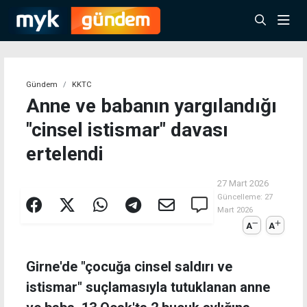
Gündem
KKTC
Anne ve babanın yargılandığı
"cinsel istismar" davası
ertelendi
27 Mart 2026
Güncelleme:
27
Mart 2026
A
A
Girne'de "çocuğa cinsel saldırı ve
istismar" suçlamasıyla tutuklanan anne