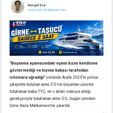
Nurgül Ece
nurgul.ece.1212@gmail.com
"Boşanma aşamasındaki eşinin kızını kendisine
göstermediği ve kızının babası tarafından
istismara uğradığı"
yönünde Aralık 2025'te polise
şikayette bulunan anne D.S.'nin beyanları üzerine
tutuklanan baba T.Y.Ç. ile o anları videoya aldığı
gerekçesiyle tutuklanan anne D.S., bugün yeniden
Girne Kaza Mahkemesi'ne çıkarıldı.