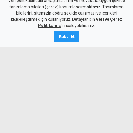
76 yaşındaki scooter
Veri politikasındaki amaçlarla sınırlı ve mevzuata uygun şekilde
tanımlama bilgileri (çerez) konumlandırmaktayız. Tanımlama
sürücüsü kaldırıma düşüp
bilgilerini; sitemizin doğru şekilde çalışması ve içerikleri
kişiselleştirmek için kullanıyoruz. Detaylar için
yaralandı
Veri ve Çerez
Politikamız
'ı inceleyebilirsiniz.
8 Ağustos 2026
Kabul Et
Güncelleme:
8 Ağustos
2026
A
A
Lefkoşa'da kaldırıma düşen scooter
sürücüsü yaralandı.