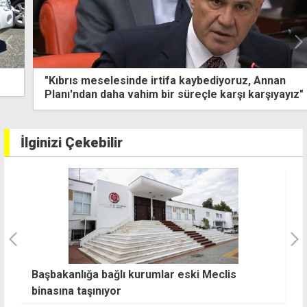
"Kıbrıs meselesinde irtifa kaybediyoruz, Annan
Planı'ndan daha vahim bir süreçle karşı karşıyayız"
İlginizi Çekebilir
Başbakanlığa bağlı kurumlar eski Meclis
V
binasına taşınıyor
k