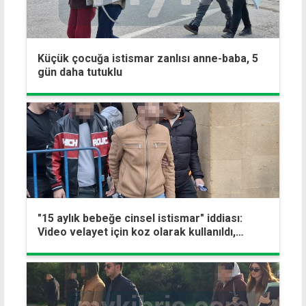
Küçük çocuğa istismar zanlısı anne-baba, 5
gün daha tutuklu
"15 aylık bebeğe cinsel istismar" iddiası:
Video velayet için koz olarak kullanıldı,
istismar unsuru yok