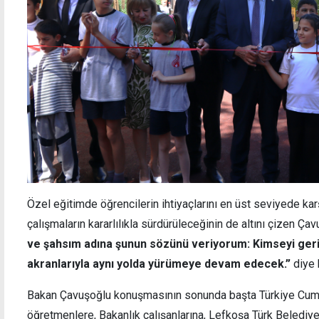
Özel eğitimde öğrencilerin ihtiyaçlarını en üst seviyede kar
çalışmaların kararlılıkla sürdürüleceğinin de altını çizen Ça
ve şahsım adına şunun sözünü veriyorum: Kimseyi ger
akranlarıyla aynı yolda yürümeye devam edecek.”
diye 
Bakan Çavuşoğlu konuşmasının sonunda başta Türkiye Cumhur
öğretmenlere, Bakanlık çalışanlarına, Lefkoşa Türk Belediy