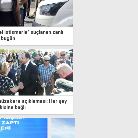
l istismarla" suçlanan zanlı
r bugün
üzakere açıklaması: Her şey
kisine bağlı