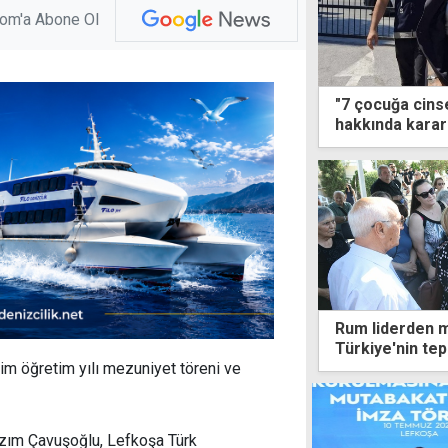
com'a Abone Ol
"7 çocuğa cinse
hakkında kara
Rum liderden m
Türkiye'nin tep
im öğretim yılı mezuniyet töreni ve
azım Çavuşoğlu, Lefkoşa Türk