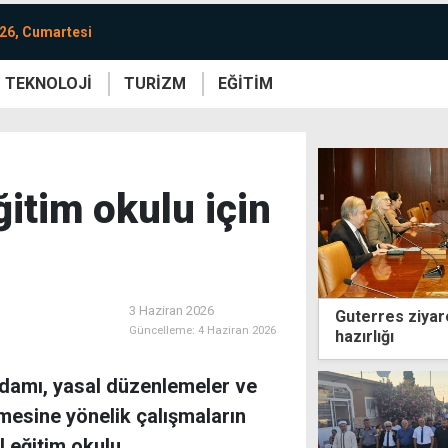
26, Cumartesi
TEKNOLOJİ
TURİZM
EĞİTİM
re
Yaşam
Sanat
Etkinlik
ğitim okulu için
3 Haziran 2026
Guterres ziyare
Güncelleme:
4 Haziran 2026
hazırlığı
hdamı, yasal düzenlemeler ve
ilmesine yönelik çalışmaların
l eğitim okulu