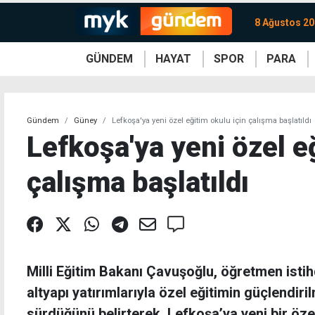
8 Ağustos 20
GÜNDEM
HAYAT
SPOR
PARA
KKTC
Magazin
KKTC
Ekonomi
Türkiye
Türkiye
Kripto
Sağlık
Güney
Avrupa
Döviz
Kadın
Dünya
Dünya
Borsa
Lezzetler
Çev
Gündem
Güney
Lefkoşa'ya yeni özel eğitim okulu için çalışma başlatıldı
Lefkoşa'ya yeni özel e
çalışma başlatıldı
Milli Eğitim Bakanı Çavuşoğlu, öğretmen isti
altyapı yatırımlarıyla özel eğitimin güçlendir
sürdüğünü belirterek, Lefkoşa’ya yeni bir öze