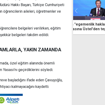
üdürü Hakkı Başarı, Türkiye Cumhuriyeti
 öğrencilerin aileleri, öğretmenler ve
'ın "egemenlik haklarına saygı"
"Türk askerinin
ğrencilere belgeleri verilirken, eğitim
amasına Üstel'den tepki: Bize ne Güney
halkının güvenl
Avrupa engel olabilir
ortamının temi
şekkür belgeleri takdim edildi.
HDAMLARLA, YAKIN ZAMANDA
mada, özel eğitim alanında önemli
m Yasası’nı geçirdiklerini söyledi.
reve başladığını ifade eden Çavuşoğlu,
htiyacı kalmayacağını kaydetti.