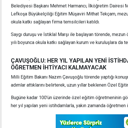
Belediyesi Başkanı Mehmet Harmancı, İlköğretim Dairesi M
Lefkoşa Büyükelçiliği Eğitim Müşaviri Mithat Tekçam, mezun
okula katkı sağlayan firma temsilcileri katıldı.
"BM Kıbrıs Türk halkına karşı tarafsızlığını
Kallas
Saygı duruşu ve İstiklal Marşı ile başlayan törende, mezun ö
kanıtlamalı"
açıkl
ne de 
yılı boyunca okula katkı sağlayan kurum ve kuruluşlara da te
ÇAVUŞOĞLU: HER YIL YAPILAN YENİ İSTİ
ÖĞRETMEN İHTİYACI KALMAYACAK
Milli Eğitim Bakanı Nazım Çavuşoğlu törende yaptığı konuş
adımlar attıklarını belirterek, uzun yıllar beklenen Özel Eğiti
Bugüne kadar 100’ün üzerinde özel eğitim öğretmeninin gö
her yıl yapılan yeni istihdamlarla, yakın zamanda öğretmen i