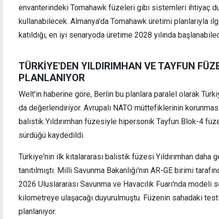
envanterindeki Tomahawk füzeleri gibi sistemleri ihtiyaç 
kullanabilecek. Almanya'da Tomahawk üretimi planlarıyla ilgi
katıldığı, en iyi senaryoda üretime 2028 yılında başlanabilece
TÜRKİYE'DEN YILDIRIMHAN VE TAYFUN FÜZ
PLANLANIYOR
Welt'in haberine göre, Berlin bu planlara paralel olarak Türk
da değerlendiriyor. Avrupalı NATO müttefiklerinin korunması
balistik Yıldırımhan füzesiyle hipersonik Tayfun Blok-4 füze
sürdüğü kaydedildi.
Türkiye'nin ilk kıtalararası balistik füzesi Yıldırımhan dah
tanıtılmıştı. Milli Savunma Bakanlığı'nın AR-GE birimi tarafın
2026 Uluslararası Savunma ve Havacılık Fuarı'nda modeli ser
kilometreye ulaşacağı duyurulmuştu. Füzenin sahadaki testle
planlanıyor.