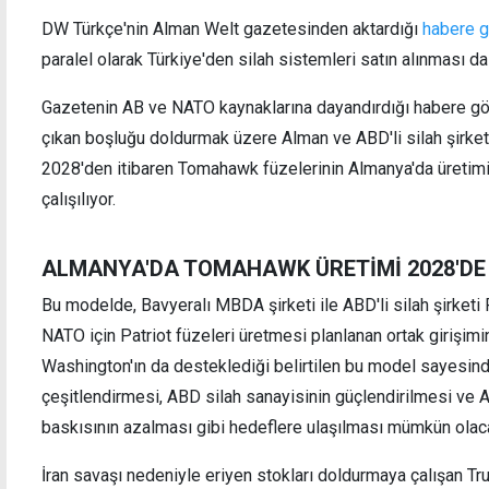
DW Türkçe'nin Alman Welt gazetesinden aktardığı
habere g
paralel olarak Türkiye'den silah sistemleri satın alınması 
Gazetenin AB ve NATO kaynaklarına dayandırdığı habere gö
Güney Kıbrıs'a asılan İsrailli siyasetçiye ait
Deniz
çıkan boşluğu doldurmak üzere Alman ve ABD'li silah şirketle
seçim afişine Filistin renklerinde boya atıldı
askeri
2028'den itibaren Tomahawk füzelerinin Almanya'da üretimi
çalışılıyor.
ALMANYA'DA TOMAHAWK ÜRETİMİ 2028'DE
Bu modelde, Bavyeralı MBDA şirketi ile ABD'li silah şirketi
NATO için Patriot füzeleri üretmesi planlanan ortak girişimin
Washington'ın da desteklediği belirtilen bu model sayesind
çeşitlendirmesi, ABD silah sanayisinin güçlendirilmesi ve
baskısının azalması gibi hedeflere ulaşılması mümkün olac
İran savaşı nedeniyle eriyen stokları doldurmaya çalışan T