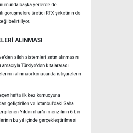
durumunda başka yerlerde de
li görüşmelere üretici RTX şirketinin de
ği belirtiliyor.
ELERİ ALINMASI
iye'den silah sistemleri satın alınmasını
 amacıyla Türkiye'den kıtalararası
lerinin alınması konusunda istişarelerin
a geçen hafta ilk kez kamuoyuna
dan geliştirilen ve İstanbul'daki Saha
gilenen Yıldırımhan'ın menzilinin 6 bin
rinin bu yıl içinde gerçekleştirilmesi