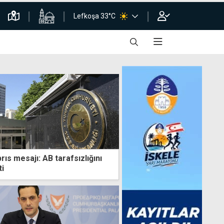
Lefkoşa 33°C
rıs mesajı: AB tarafsızlığını
ti