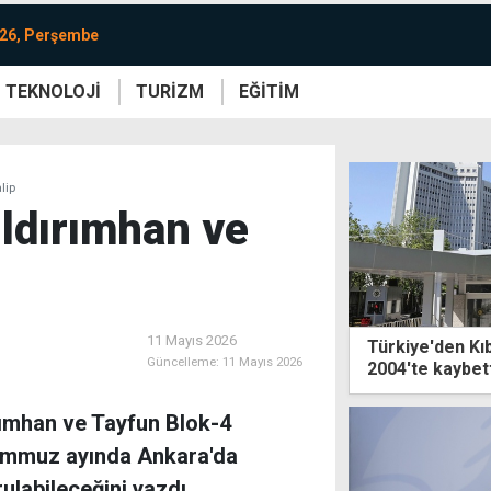
026, Perşembe
TEKNOLOJİ
TURİZM
EĞİTİM
re
Yaşam
Sanat
Etkinlik
lip
ıldırımhan ve
11 Mayıs 2026
Türkiye'den Kıb
Güncelleme:
11 Mayıs 2026
2004'te kaybet
rımhan ve Tayfun Blok-4
n temmuz ayında Ankara'da
labileceğini yazdı.