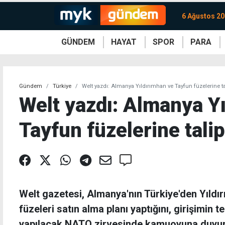
6 Ağustos 2
GÜNDEM
HAYAT
SPOR
PARA
KKTC
Magazin
KKTC
Ekonomi
Türkiye
Türkiye
Kripto
Sağlık
Güney
Avrupa
Döviz
Kadın
Dünya
Dünya
Borsa
Lezzetler
Çev
Gündem
Türkiye
Welt yazdı: Almanya Yıldırımhan ve Tayfun füzelerine ta
Welt yazdı: Almanya Y
Tayfun füzelerine talip
Welt gazetesi, Almanya'nın Türkiye'den Yıldı
füzeleri satın alma planı yaptığını, girişimi
yapılacak NATO zirvesinde kamuoyuna duyuru