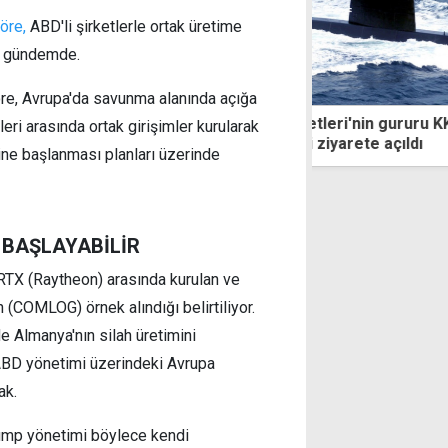
öre,
ABD'li şirketlerle ortak üretime
da gündemde.
re, Avrupa'da savunma alanında açığa
 Kuvvetleri'nin gururu KKTC'de: Üç
Erdoğan: Ecevi
ri arasında ortak girişimler kurularak
 gemi ziyarete açıldı
şükranla yad e
ne başlanması planları üzerinde
 BAŞLAYABİLİR
 RTX (Raytheon) arasında kurulan ve
 (COMLOG) örnek alındığı belirtiliyor.
e Almanya'nın silah üretimini
 ABD yönetimi üzerindeki Avrupa
ak.
rump yönetimi böylece kendi