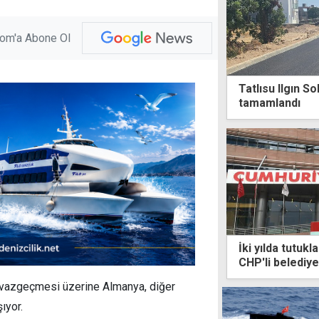
com'a Abone Ol
Tatlısu Ilgın S
tamamlandı
İki yılda tutuk
CHP'li belediye
vazgeçmesi üzerine Almanya, diğer
ıyor.