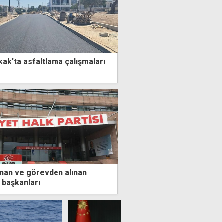
okak'ta asfaltlama çalışmaları
lanan ve görevden alınan
 başkanları