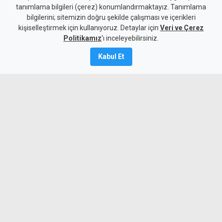
tanımlama bilgileri (çerez) konumlandırmaktayız. Tanımlama
Yunanistan'ın tek taraflı
bilgilerini; sitemizin doğru şekilde çalışması ve içerikleri
kişiselleştirmek için kullanıyoruz. Detaylar için
adımı hukuki sonuç
Veri ve Çerez
Politikamız
'ı inceleyebilirsiniz.
doğurmaz
Kabul Et
7 Ağustos 2026
A
A
Türkiye Dışişleri Bakanlığı Sözcüsü Öncü
Keçeli, Yunanistan'ın Ege Denizi'ni de
kapsayan Turizm Özel Mekansal
Çerçevesi'nin Türkiye açısından hukuki
sonuç doğurmayacağını belirtti.