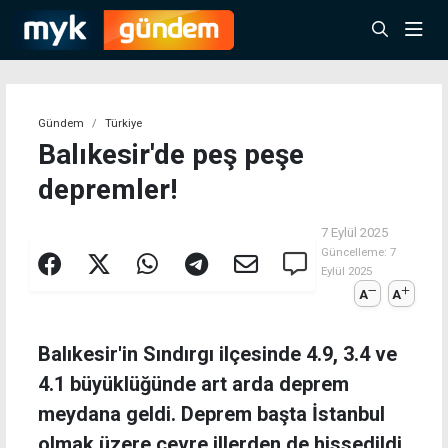
Gündem
Türkiye
Balıkesir'de peş peşe
depremler!
7 Eylül 2025
Güncelleme:
7
Eylül 2025
A
A
Balıkesir'in Sındırgı ilçesinde 4.9, 3.4 ve
4.1 büyüklüğünde art arda deprem
meydana geldi. Deprem başta İstanbul
olmak üzere çevre illerden de hissedildi.