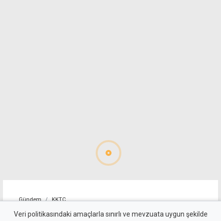
Gündem
KKTC
GKK Yüksek Değerlendirme
Veri politikasındaki amaçlarla sınırlı ve mevzuata uygun şekilde