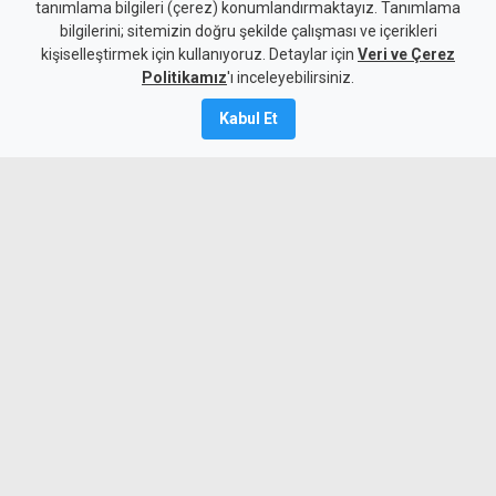
tanımlama bilgileri (çerez) konumlandırmaktayız. Tanımlama
Kurulu yarın toplanıyor
bilgilerini; sitemizin doğru şekilde çalışması ve içerikleri
kişiselleştirmek için kullanıyoruz. Detaylar için
Veri ve Çerez
9 Ağustos 2026
Politikamız
'ı inceleyebilirsiniz.
A
A
Kabul Et
Başbakanın ülkede bulunmaması
nedeniyle ertelenen GKK Yüksek
Değerlendirme Kurulu toplantısı, yarın
yapılacak.