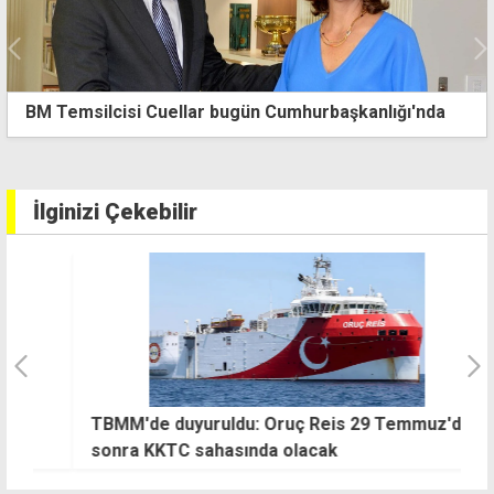
Sahte sigorta poliçesi vurgununda bir teminat kararı
daha
İlginizi Çekebilir
TBMM'de duyuruldu: Oruç Reis 29 Temmuz'dan
"
sonra KKTC sahasında olacak
h