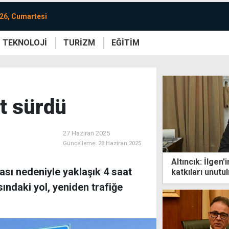
26, Cumartesi
TEKNOLOJİ
TURİZM
EĞİTİM
re
Yaşam
Sanat
Etkinlik
t sürdü
27 Haziran 2025
Güncelleme:
28 Haziran 2025
Altıncık: İlgen
ası nedeniyle yaklaşık 4 saat
katkıları unut
sındaki yol, yeniden trafiğe