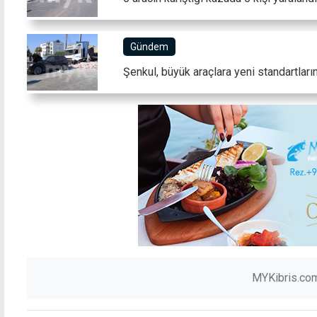
Gündem
Şenkul, büyük araçlara yeni standartların
MYKibris.com