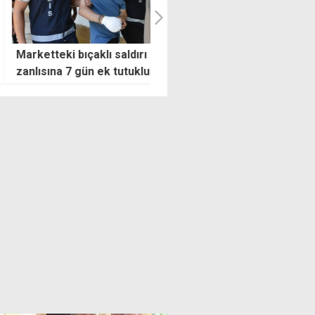
tteki bıçaklı saldırı
Çeler'den ülkeye gelenlerin
sına 7 gün ek tutukluluk,
kontrolü için 7 maddelik plan:
ı kadının durumu stabil
Tek merkezli dijital takip
sistemi