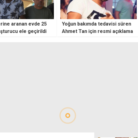
anan evde 25
Yoğun bakımda tedavisi süren
Marke
le geçirildi
Ahmet Tan için resmi açıklama
zanlı
yaral