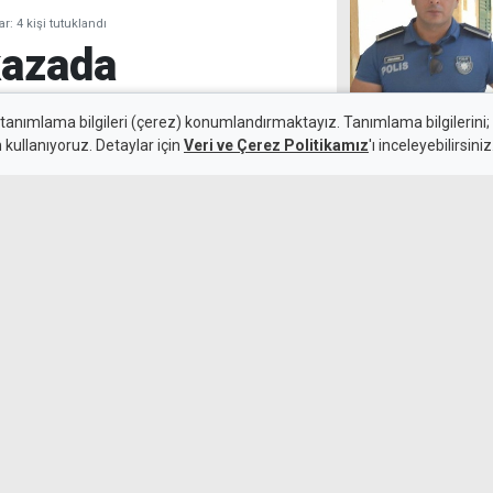
: 4 kişi tutuklandı
kazada
ştılar: 4 kişi
 tanımlama bilgileri (çerez) konumlandırmaktayız. Tanımlama bilgilerini; s
n kullanıyoruz. Detaylar için
Veri ve Çerez Politikamız
'ı inceleyebilirsiniz
4 yıldır izinsi
soyulan 6 evden
7 Ağustos 2026
Güncelleme:
8 Ağustos 2026
 kazada, aracı kullanan kişinin
unduğu belirlenen dört kişi
de kaza sırasında araçta
"Ekonomide akıl
sisteme ihtiya