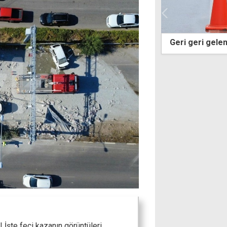
eri gelen araç yaşlı yayaya çarptı!
Kritik hafta ön
gidiyor
 İşte feci kazanın görüntüleri....