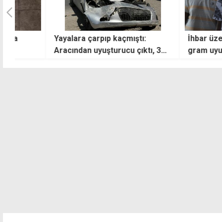
Yayalara çarpıp kaçmıştı:
İhbar üzerine ar
Aracından uyuşturucu çıktı, 3
gram uyuşturucu e
yıldır da kaçakmış