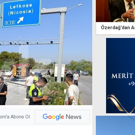
Özerdağ'dan Aş
com'a Abone Ol