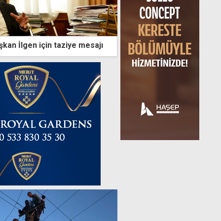
kan İlgen için taziye mesajı