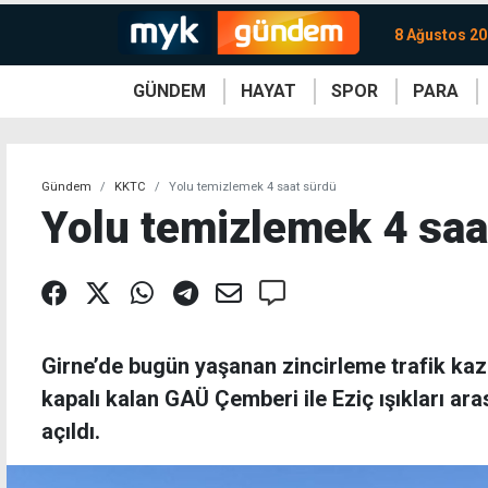
8 Ağustos 20
GÜNDEM
HAYAT
SPOR
PARA
KKTC
Magazin
KKTC
Ekonomi
Türkiye
Türkiye
Kripto
Sağlık
Güney
Avrupa
Döviz
Kadın
Dünya
Dünya
Borsa
Lezzetler
Çev
Gündem
KKTC
Yolu temizlemek 4 saat sürdü
Yolu temizlemek 4 saa
Girne’de bugün yaşanan zincirleme trafik kaz
kapalı kalan GAÜ Çemberi ile Eziç ışıkları ara
açıldı.