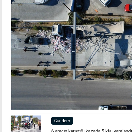
Polonya'da eşcinsel çiftlere hak tanıyan
Geri g
yasa veto edildi
Gündem
6 aracın karıştığı kazada 5 kişi yaralandı!