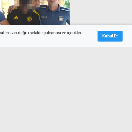
itemizin doğru şekilde çalışması ve içerikleri
Kabul Et
.
z yaşıyordu: Gemikonağı'nda
 birine girdiğini kabul etti
cı bir vizyona ve çalışan bir
cımız var"