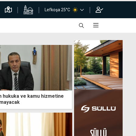
Lefkoşa 25°C
'in hukuka ve kamu hizmetine
ulmayacak