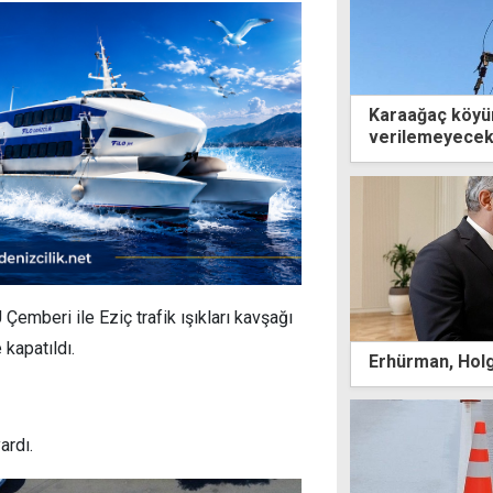
Karaağaç köyün
verilemeyece
emberi ile Eziç trafik ışıkları kavşağı
 kapatıldı.
Erhürman, Holgu
ardı.