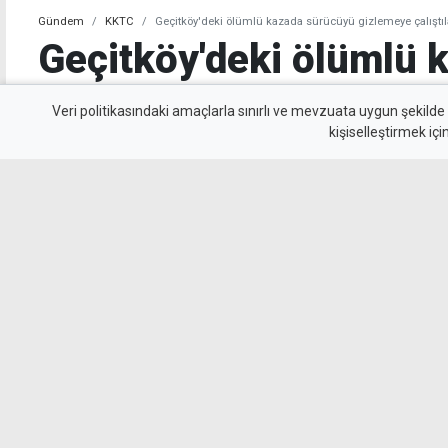
Gündem
KKTC
Geçitköy'deki ölümlü kazada sürücüyü gizlemeye çalıştılar
Geçitköy'deki ölümlü 
sürücüyü gizlemeye çalı
Veri politikasındaki amaçlarla sınırlı ve mevzuata uygun şekilde
kişiselleştirmek içi
tutuklandı
Geçitköy’de Turan Obalı’nın yaşamını yitirdiği
kimliğini gizleyerek polise yalan beyanda bul
tutuklandı. Olayı üstlenmeye çalışan kişinin 
olduğu belirlendi.