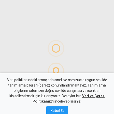
Veri politikasındaki amaçlarla sınırlı ve mevzuata uygun şekilde
tanımlama bilgileri (çerez) konumlandırmaktayız. Tanımlama
bilgilerini; sitemizin doğru şekilde çalışması ve içerikleri
Gündem
KKTC
kişiselleştirmek için kullanıyoruz. Detaylar için
Veri ve Çerez
İki Toplumlu Barış
Politikamız
'ı inceleyebilirsiniz.
İnisiyatifi'nden liderlere
Kabul Et