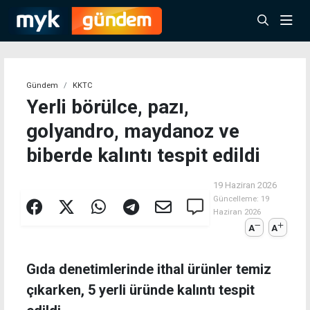
Gündem
KKTC
Yerli börülce, pazı,
golyandro, maydanoz ve
biberde kalıntı tespit edildi
19 Haziran 2026
Güncelleme:
19
Haziran 2026
A
A
Gıda denetimlerinde ithal ürünler temiz
çıkarken, 5 yerli üründe kalıntı tespit