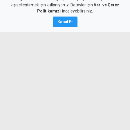
kişiselleştirmek için kullanıyoruz. Detaylar için
Veri ve Çerez
6 Ağustos 2026
Politikamız
'ı inceleyebilirsiniz.
A
A
Kabul Et
Beşiktaş, UEFA Avrupa Ligi 3. eleme turu
ilk maçında deplasmanda Hradec
Kralove'yi 1-0 mağlup ederek rövanş
öncesi önemli avantaj elde etti. Siyah-
beyazlılar, 10 kişi kalmasına rağmen
Semih Kılıçsoy'un golüyle galibiyete
uzandı.