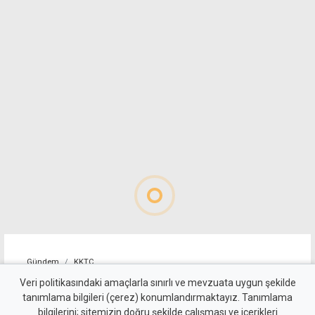
Gündem
KKTC
10 kişi kalan Beşiktaş'tan
Veri politikasındaki amaçlarla sınırlı ve mevzuata uygun şekilde
tanımlama bilgileri (çerez) konumlandırmaktayız. Tanımlama
altın değerinde galibiyet
bilgilerini; sitemizin doğru şekilde çalışması ve içerikleri