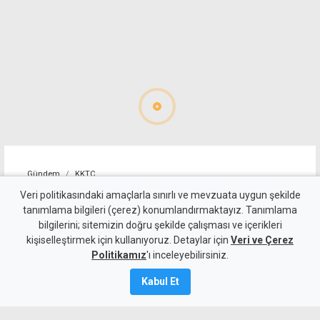
Gündem
KKTC
Öztürkler'den Fidan'a
Veri politikasındaki amaçlarla sınırlı ve mevzuata uygun şekilde
tanımlama bilgileri (çerez) konumlandırmaktayız. Tanımlama
teşekkür: Egemen eşitlikten
bilgilerini; sitemizin doğru şekilde çalışması ve içerikleri
kişiselleştirmek için kullanıyoruz. Detaylar için
taviz verilmeyecek
Veri ve Çerez
Politikamız
'ı inceleyebilirsiniz.
9 Ağustos 2026
Kabul Et
A
A