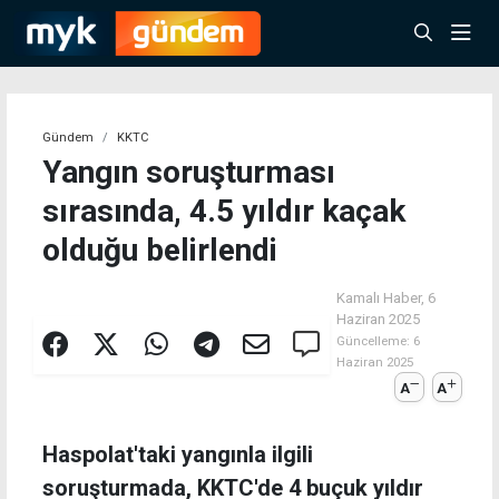
Gündem
KKTC
Yangın soruşturması
sırasında, 4.5 yıldır kaçak
olduğu belirlendi
Kamalı Haber,
6
Haziran 2025
Güncelleme:
6
Haziran 2025
A
A
Haspolat'taki yangınla ilgili
soruşturmada, KKTC'de 4 buçuk yıldır