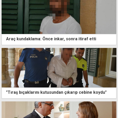
Araç kundaklama: Önce inkar, sonra itiraf etti
"Tıraş bıçaklarını kutusundan çıkarıp cebine koydu"