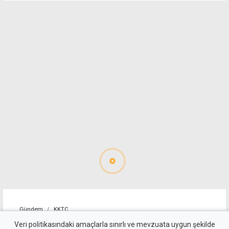
Gündem
KKTC
Girne-Değirmenlik Dağ
Veri politikasındaki amaçlarla sınırlı ve mevzuata uygun şekilde