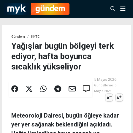
Gündem
KKTC
Yağışlar bugün bölgeyi terk
ediyor, hafta boyunca
sıcaklık yükseliyor
5 Mayıs 2026
Güncelleme:
5
Mayıs 2026
A
A
Meteoroloji Dairesi, bugün öğleye kadar
yer yer sağanak beklendiğini açıkladı.