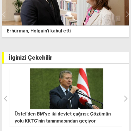
Metropol'de saldırı: Kadının hayati tehlikesi sürüyor
zanlının durumu stabil
İlginizi Çekebilir
Üstel'den BM'ye iki devlet çağrısı: Çözümün
D
yolu KKTC'nin tanınmasından geçiyor