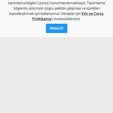
tanımlama bilgileri (çerez) konumlandırmaktayız. Tanımlama
Yolu'nun bir bölümü yarın
bilgilerini; sitemizin doğru şekilde çalışması ve içerikleri
kişiselleştirmek için kullanıyoruz. Detaylar için
trafiğe kapatılacak
Veri ve Çerez
Politikamız
'ı inceleyebilirsiniz.
8 Ağustos 2026
Kabul Et
Güncelleme:
8 Ağustos
2026
A
A
Karayolları Dairesi, Karayolu Master
Planı kapsamında sürdürülen çalışmalar
nedeniyle yarın 10.00-13.00 saatleri
arasında Girne Acapulco Kavşağı ile
Değirmenlik Yol Ayrımı arasındaki yolun
araç trafiğine kapatılacağını açıkladı.