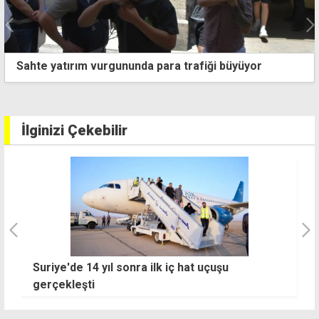
Sahte yatırım vurgununda para trafiği büyüyor
İlginizi Çekebilir
Hristodulidis gecikmeli geldi, Guterres'in
G
liderlerle 3'lü görüşmesi başladı