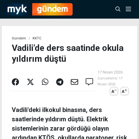
Gündem
KKTC
Vadili'de ders saatinde okula
yıldırım düştü
17 Nisan 2026
Güncelleme:
17
Nisan 2026
A
A
Vadili'deki ilkokul binasına, ders
saatlerinde yıldırım düştü. Elektrik
sistemlerinin zarar gördüğü olayın
ardından KTÖS, okullarda paratoner, risk