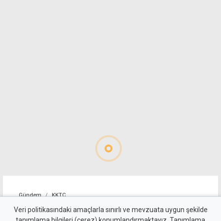
Gündem
KKTC
Girne-Değirmenlik Dağ
Veri politikasındaki amaçlarla sınırlı ve mevzuata uygun şekilde
tanımlama bilgileri (çerez) konumlandırmaktayız. Tanımlama