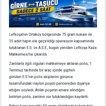
Lefkoşa'nın Ortaköy bölgesinde 75 gram kokain ile
35 adet hapın ele geçirildiği operasyon kapsamında
tutuklanan E.S. ve A.S.E., bugün yeniden Lefkoşa Kaza
Mahkemesi'ne çıkarıldı.
Zanlılarla ilgili olguları mahkemeye aktaran polis, 1
Temmuz tarihinde bir araç içinde
şüpheli
görülen E.S.'nin polis ekiplerini görünce
tasarrufundaki naylon poşeti pencereden dışarıya
attığını söyledi. Atılan poşetin emare alındığını
belirten polis, zanlının ise tutuklandığını kaydetti.
Bahse konu poşette
50 gram ağırlığında kokain türü