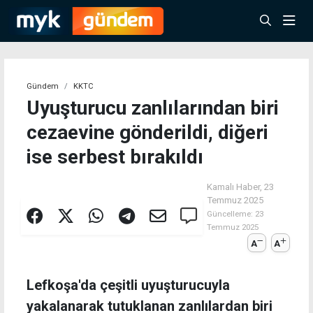
Gündem
KKTC
Uyuşturucu zanlılarından biri
cezaevine gönderildi, diğeri
ise serbest bırakıldı
Kamalı Haber,
23
Temmuz 2025
Güncelleme:
23
Temmuz 2025
A
A
Lefkoşa'da çeşitli uyuşturucuyla
yakalanarak tutuklanan zanlılardan biri