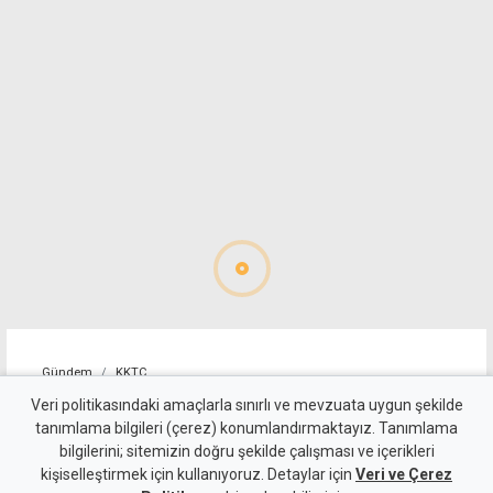
Gündem
KKTC
Allanazarov'un ölümünde 7
Veri politikasındaki amaçlarla sınırlı ve mevzuata uygun şekilde
tanımlama bilgileri (çerez) konumlandırmaktayız. Tanımlama
zanlıya ek tutukluluk:
bilgilerini; sitemizin doğru şekilde çalışması ve içerikleri
kişiselleştirmek için kullanıyoruz. Detaylar için
"Hakaret ve darp etti" diyerek
Veri ve Çerez