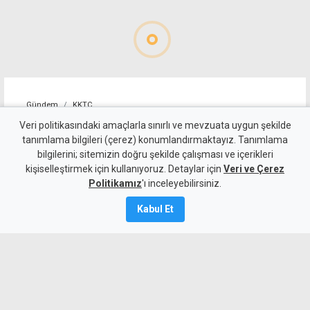
Gündem
KKTC
YDP'nin LTB Başkan Adayı
Veri politikasındaki amaçlarla sınırlı ve mevzuata uygun şekilde
tanımlama bilgileri (çerez) konumlandırmaktayız. Tanımlama
Dr. Özkul Haraç Oldu
bilgilerini; sitemizin doğru şekilde çalışması ve içerikleri
kişiselleştirmek için kullanıyoruz. Detaylar için
Veri ve Çerez
6 Ağustos 2026
Politikamız
'ı inceleyebilirsiniz.
Güncelleme:
6 Ağustos
2026
Kabul Et
A
A
Yeniden Doğuş Partisi Genel Başkanı
Erhan Arıklı, yaklaşan yerel seçimler
öncesinde Lefkoşa Türk Belediyesi