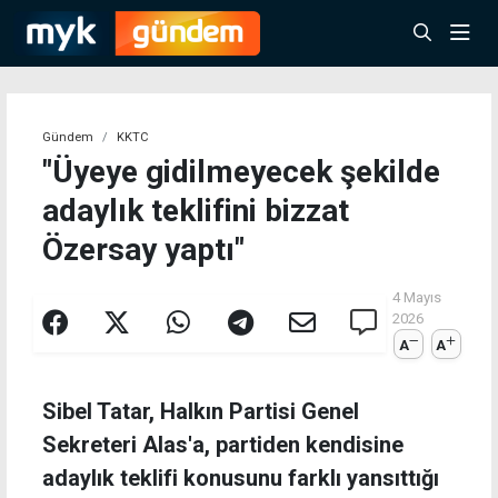
Gündem
KKTC
"Üyeye gidilmeyecek şekilde
adaylık teklifini bizzat
Özersay yaptı"
4 Mayıs
2026
A
A
Sibel Tatar, Halkın Partisi Genel
Sekreteri Alas'a, partiden kendisine
adaylık teklifi konusunu farklı yansıttığı