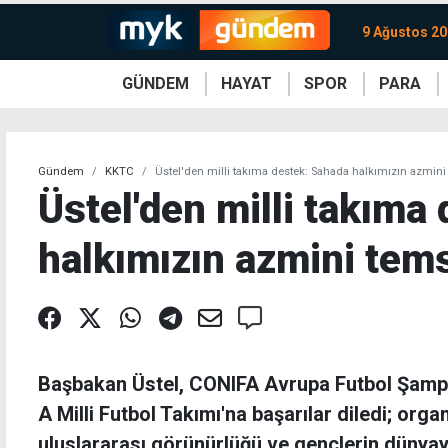
9 Ağustos 20
GÜNDEM
HAYAT
SPOR
PARA
KKTC
Magazin
KKTC
Ekonomi
Türkiye
Türkiye
Kripto
Sağlık
Güney
Avrupa
Döviz
Kadın
Dünya
Dünya
Borsa
Lezzetler
Çev
Gündem
KKTC
Üstel'den milli takıma destek: Sahada halkımızın azmini
Üstel'den milli takıma
halkımızın azmini tems
Başbakan Üstel, CONIFA Avrupa Futbol Şamp
A Milli Futbol Takımı'na başarılar diledi; org
uluslararası görünürlüğü ve gençlerin dünyay