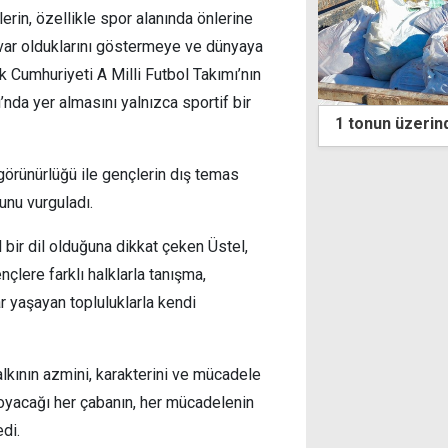
rin, özellikle spor alanında önlerine
a var olduklarını göstermeye ve dünyaya
 Cumhuriyeti A Milli Futbol Takımı’nın
da yer almasını yalnızca sportif bir
n üzerinde kuyruk yağı ele geçirildi
Neofitu'dan Hris
Bir kapı için a
kaç 10 yıl gere
görünürlüğü ile gençlerin dış temas
unu vurguladı.
l bir dil olduğuna dikkat çeken Üstel,
çlere farklı halklarla tanışma,
r yaşayan topluluklarla kendi
alkının azmini, karakterini ve mücadele
koyacağı her çabanın, her mücadelenin
edi.