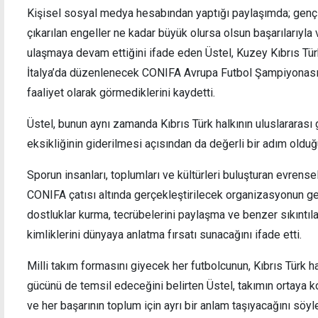
Kişisel sosyal medya hesabından yaptığı paylaşımda; gençle
çıkarılan engeller ne kadar büyük olursa olsun başarılarıyl
ulaşmaya devam ettiğini ifade eden Üstel, Kuzey Kıbrıs Türk
İtalya’da düzenlenecek CONIFA Avrupa Futbol Şampiyonası’n
İran saldırısında 2 ABD askeri öldü
1 tonu
faaliyet olarak görmediklerini kaydetti.
Üstel, bunun aynı zamanda Kıbrıs Türk halkının uluslararası 
eksikliğinin giderilmesi açısından da değerli bir adım olduğ
Sporun insanları, toplumları ve kültürleri buluşturan evrense
CONIFA çatısı altında gerçekleştirilecek organizasyonun gen
dostluklar kurma, tecrübelerini paylaşma ve benzer sıkıntıla
kimliklerini dünyaya anlatma fırsatı sunacağını ifade etti.
Milli takım formasını giyecek her futbolcunun, Kıbrıs Türk h
gücünü de temsil edeceğini belirten Üstel, takımın ortaya 
ve her başarının toplum için ayrı bir anlam taşıyacağını söyl