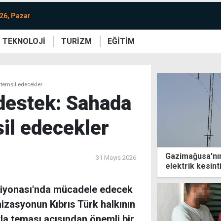
26, Pazar
TEKNOLOJİ
TURİZM
EĞİTİM
re
Yaşam
Sanat
Etkinlik
 temsil edecekler
 destek: Sahada
il edecekler
Gazimağusa'nın
31 Mayıs 2026
elektrik kesinti
iyonası'nda mücadele edecek
anizasyonun Kıbrıs Türk halkının
la teması açısından önemli bir