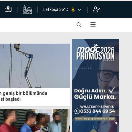
Lefkoşa 36°C
 geniş bir bölümünde
si başladı