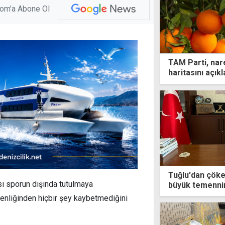
com'a Abone Ol
TAM Parti, nar
haritasını açıkl
Tuğlu'dan çöken
ası sporun dışında tutulmaya
büyük temennim
yaşanmaması
enliğinden hiçbir şey kaybetmediğini