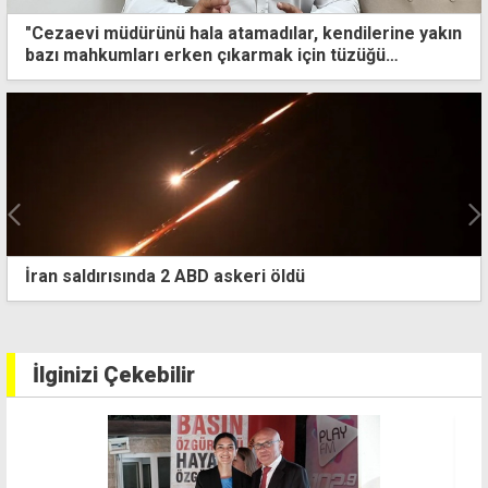
"Cezaevi müdürünü hala atamadılar, kendilerine yakın
bazı mahkumları erken çıkarmak için tüzüğü
değiştirdiler"
ri öldü
"9 bin sterlin çalmakla" suç
İlginizi Çekebilir