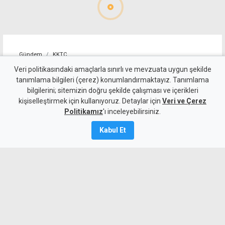
Gündem
KKTC
Lefkoşa'da trafik ışıklarında
Veri politikasındaki amaçlarla sınırlı ve mevzuata uygun şekilde
tanımlama bilgileri (çerez) konumlandırmaktayız. Tanımlama
zincirleme kaza: İki sürücü
bilgilerini; sitemizin doğru şekilde çalışması ve içerikleri
kişiselleştirmek için kullanıyoruz. Detaylar için
ile iki yolcu yaralı
Veri ve Çerez
Politikamız
'ı inceleyebilirsiniz.
9 Ağustos 2026
Kabul Et
A
A
Lefkoşa'da Atatürk Stadyumu ışıklarında
meydana gelen zincirleme trafik
kazasında, iki sürücü ve iki yolcu
yaralandı.