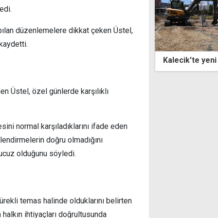
edi.
pılan düzenlemelere dikkat çeken Üstel,
kaydetti.
ik'te yeni yaşam alanı hayat bulacak
"Atatürk Mesle
bin tuğla deste
n Üstel, özel günlerde karşılıklı
sini normal karşıladıklarını ifade eden
endirmelerin doğru olmadığını
 ucuz olduğunu söyledi.
ürekli temas halinde olduklarını belirten
n halkın ihtiyaçları doğrultusunda