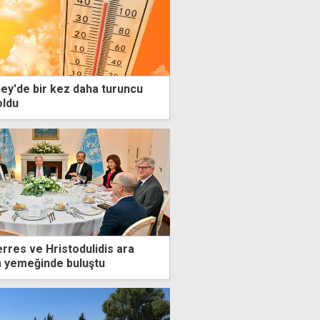
ey'de bir kez daha turuncu
oldu
rres ve Hristodulidis ara
 yemeğinde buluştu