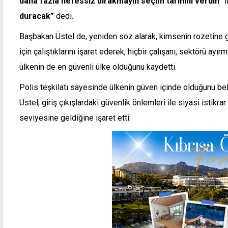
daha fazla nefessiz bırakmayın seçim tarihini verdin”
i
duracak”
dedi.
Başbakan Üstel de, yeniden söz alarak, kimsenin rozetine g
için çalıştıklarını işaret ederek, hiçbir çalışanı, sektörü ayır
ülkenin de en güvenli ülke olduğunu kaydetti.
Polis teşkilatı sayesinde ülkenin güven içinde olduğunu belirt
Üstel, giriş çıkışlardaki güvenlik önlemleri ile siyasi istik
seviyesine geldiğine işaret etti.