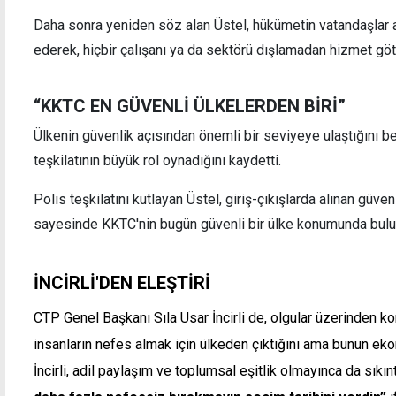
Daha sonra yeniden söz alan Üstel, hükümetin vatandaşlar 
ederek, hiçbir çalışanı ya da sektörü dışlamadan hizmet götü
“KKTC EN GÜVENLİ ÜLKELERDEN BİRİ”
Ülkenin güvenlik açısından önemli bir seviyeye ulaştığını b
teşkilatının büyük rol oynadığını kaydetti.
Polis teşkilatını kutlayan Üstel, giriş-çıkışlarda alınan güven
sayesinde KKTC'nin bugün güvenli bir ülke konumunda bulun
İNCİRLİ'DEN ELEŞTİRİ
CTP Genel Başkanı Sıla Usar İncirli de, olgular üzerinden k
insanların nefes almak için ülkeden çıktığını ama bunun eko
İncirli, adil paylaşım ve toplumsal eşitlik olmayınca da sıkınt