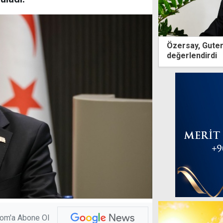
Özersay, Guter
değerlendirdi
com'a Abone Ol