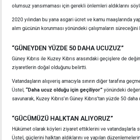
olumsuz yansımaması için gerekli önlemleri aldıklarını söyl
2020 yılından bu yana asgari ücret ve kamu maaşlarında ya
alım gücünün korunması yönündeki çalışmaların süreceğini 
Bağımsızlık Yolu, savaş karşıtı mücadele için
Kalec
Atina'da
“GÜNEYDEN YÜZDE 50 DAHA UCUZUZ”
Güney Kıbrıs ile Kuzey Kıbrıs arasındaki geçişlere de değine
ziyaretlerin doğal olduğunu belirtti.
Vatandaşların alışveriş amacıyla sınırın diğer tarafına geçme
Üstel,
“Daha ucuz olduğu için geçiliyor”
yönündeki değerl
savunarak, Kuzey Kıbrıs’ın Güney Kıbrıs’tan yüzde 50 daha
“GÜCÜMÜZÜ HALKTAN ALIYORUZ”
Hükümet olarak köyleri ziyaret ettiklerini ve vatandaşlarla s
Üstel, güçlerini halktan aldıklarını ve yapılan düzenlemeleri