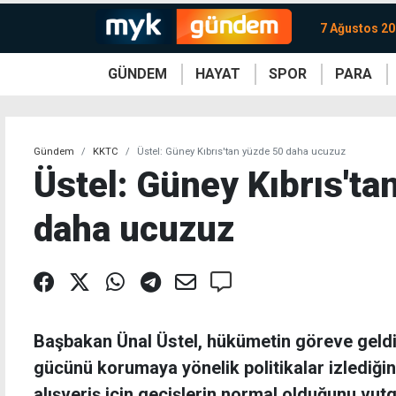
7 Ağustos 2
GÜNDEM
HAYAT
SPOR
PARA
KKTC
Magazin
KKTC
Ekonomi
Türkiye
Türkiye
Kripto
Sağlık
Güney
Avrupa
Döviz
Kadın
Dünya
Dünya
Borsa
Lezzetler
Çev
Gündem
KKTC
Üstel: Güney Kıbrıs'tan yüzde 50 daha ucuzuz
Üstel: Güney Kıbrıs'ta
daha ucuzuz
Başbakan Ünal Üstel, hükümetin göreve geldi
gücünü korumaya yönelik politikalar izlediğini
alışveriş için geçişlerin normal olduğunu vutg