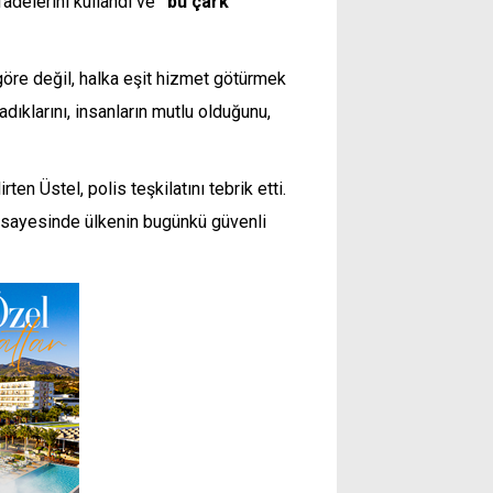
fadelerini kullandı ve
“bu çark
öre değil, halka eşit hizmet götürmek
madıklarını, insanların mutlu olduğunu,
en Üstel, polis teşkilatını tebrik etti.
rar sayesinde ülkenin bugünkü güvenli