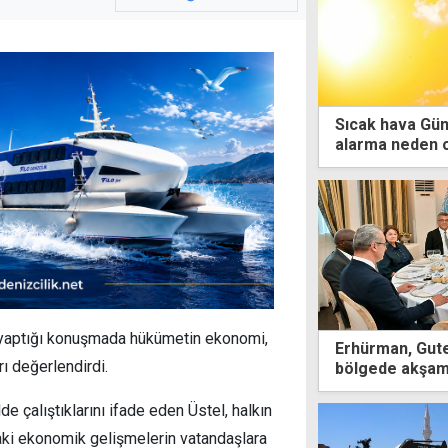
Sıcak hava Gün
alarma neden 
 yaptığı konuşmada hükümetin ekonomi,
Erhürman, Gute
ı değerlendirdi.
bölgede akşam
e çalıştıklarını ifade eden Üstel, halkın
aki ekonomik gelişmelerin vatandaşlara