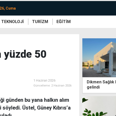
026, Cuma
TEKNOLOJİ
TURİZM
EĞİTİM
re
Yaşam
Sanat
Etkinlik
n yüzde 50
1 Haziran 2026
Dikmen Sağlık 
Güncelleme:
2 Haziran 2026
gelindi
ği günden bu yana halkın alım
 söyledi. Üstel, Güney Kıbrıs’a
uladı.