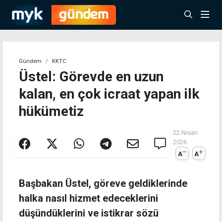
Gündem
KKTC
Üstel: Görevde en uzun
kalan, en çok icraat yapan ilk
hükümetiz
22 Nisan
2026
A
A
Başbakan Üstel, göreve geldiklerinde
halka nasıl hizmet edeceklerini
düşündüklerini ve istikrar sözü