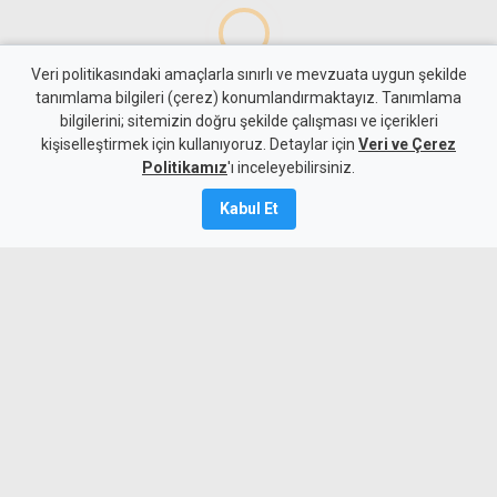
Veri politikasındaki amaçlarla sınırlı ve mevzuata uygun şekilde
tanımlama bilgileri (çerez) konumlandırmaktayız. Tanımlama
bilgilerini; sitemizin doğru şekilde çalışması ve içerikleri
Gündem
KKTC
kişiselleştirmek için kullanıyoruz. Detaylar için
Veri ve Çerez
10 kişi kalan Beşiktaş'tan
Politikamız
'ı inceleyebilirsiniz.
altın değerinde galibiyet
Kabul Et
6 Ağustos 2026
A
A
Beşiktaş, UEFA Avrupa Ligi 3. eleme turu
ilk maçında deplasmanda Hradec
Kralove'yi 1-0 mağlup ederek rövanş
öncesi önemli avantaj elde etti. Siyah-
beyazlılar, 10 kişi kalmasına rağmen