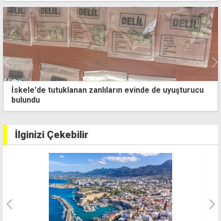
u
Değirmenlik'teki denetimlerde 543 gıda ürünü
müsadere edildi
İlginizi Çekebilir