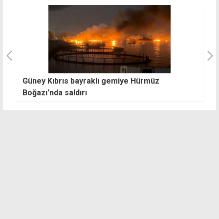
Güney Kıbrıs bayraklı gemiye Hürmüz
K
Boğazı'nda saldırı
e