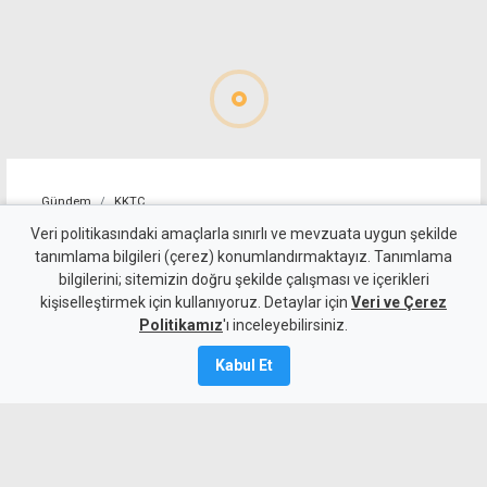
Gündem
KKTC
İskele'nin yarı maraton
Veri politikasındaki amaçlarla sınırlı ve mevzuata uygun şekilde
tanımlama bilgileri (çerez) konumlandırmaktayız. Tanımlama
parkuru uluslararası onay
bilgilerini; sitemizin doğru şekilde çalışması ve içerikleri
kişiselleştirmek için kullanıyoruz. Detaylar için
aldı
Veri ve Çerez
Politikamız
'ı inceleyebilirsiniz.
6 Ağustos 2026
Kabul Et
Güncelleme:
6 Ağustos
2026
A
A