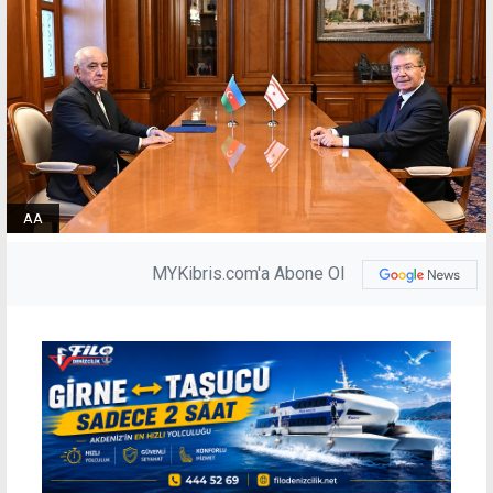
AA
MYKibris.com'a Abone Ol