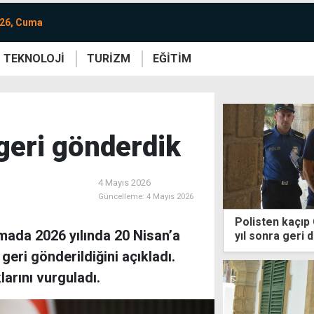
026, Cuma
TEKNOLOJİ
TURİZM
EĞİTİM
re
Yaşam
Sanat
Etkinlik
 geri gönderdik
4 Mayıs 2026
Güncelleme:
4 Mayıs 2026
Polisten kaçıp 
mada 2026 yılında 20 Nisan’a
yıl sonra geri 
 geri gönderildiğini açıkladı.
larını vurguladı.