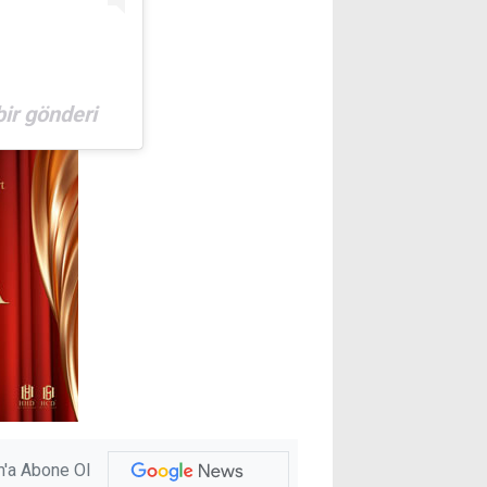
bir gönderi
'a Abone Ol