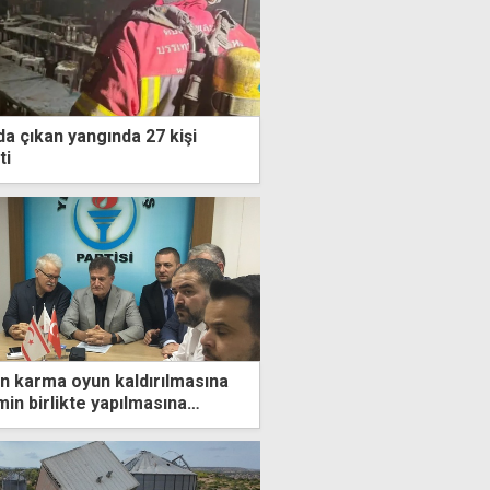
a çıkan yangında 27 kişi
ti
 karma oyun kaldırılmasına
imin birlikte yapılmasına