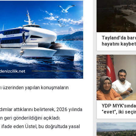
Tayland'da bard
hayatını kaybet
ı üzerinden yapılan konuşmaların
YDP MYK'sından
mlar attıklarını belirterek, 2026 yılında
"evet", iki seç
"hayır"
n geri gönderildiğini açıkladı.
 ifade eden Üstel, bu doğrultuda yasal