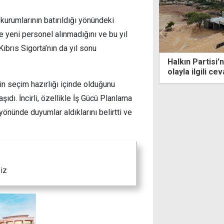
kurumlarının batırıldığı yönündeki
e yeni personel alınmadığını ve bu yıl
ıbrıs Sigorta’nın da yıl sonu
n Partisi'nden, TÜK silosunun çöktüğü
"1.5 yıldır dav
 ilgili cevap bekleyen sorular
çocuklarımın g
n seçim hazırlığı içinde olduğunu
ıdı. İncirli, özellikle İş Gücü Planlama
yönünde duyumlar aldıklarını belirtti ve
ğiz