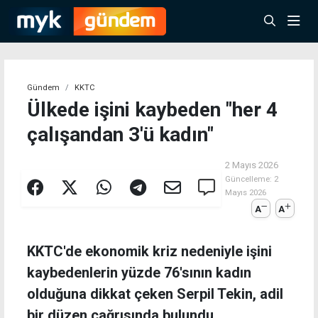
Gündem
KKTC
Ülkede işini kaybeden "her 4
çalışandan 3'ü kadın"
2 Mayıs 2026
Güncelleme:
2
Mayıs 2026
A
A
KKTC'de ekonomik kriz nedeniyle işini
kaybedenlerin yüzde 76'sının kadın
olduğuna dikkat çeken Serpil Tekin, adil
bir düzen çağrısında bulundu.