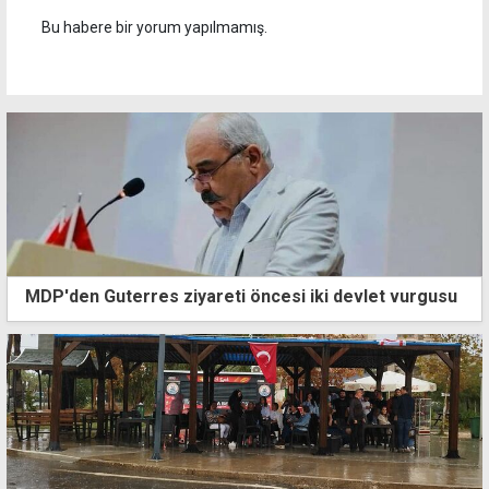
Bu habere bir yorum yapılmamış.
MDP'den Guterres ziyareti öncesi iki devlet vurgusu