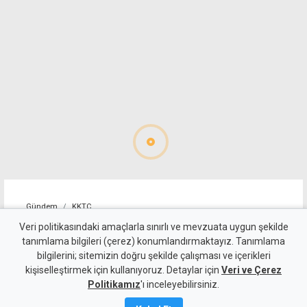
Gündem
KKTC
Girne-Değirmenlik Dağ
Veri politikasındaki amaçlarla sınırlı ve mevzuata uygun şekilde
tanımlama bilgileri (çerez) konumlandırmaktayız. Tanımlama
Yolu'nun bir bölümü trafiğe
bilgilerini; sitemizin doğru şekilde çalışması ve içerikleri
kişiselleştirmek için kullanıyoruz. Detaylar için
kapatılacak
Veri ve Çerez
Politikamız
'ı inceleyebilirsiniz.
9 Ağustos 2026