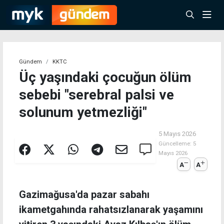
Gündem
KKTC
Üç yaşındaki çocuğun ölüm
sebebi "serebral palsi ve
solunum yetmezliği"
5 Mayıs 2026
Güncelleme:
5
Mayıs 2026
A
A
Gazimağusa'da pazar sabahı
ikametgahında rahatsızlanarak yaşamını