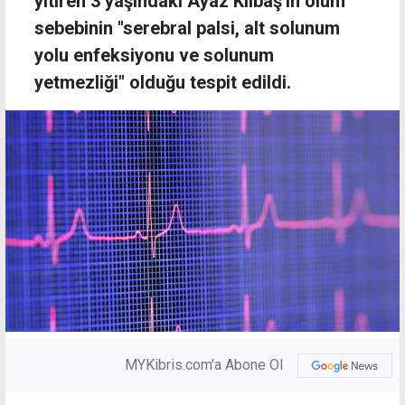
yitiren 3 yaşındaki Ayaz Kılbaş'ın ölüm
sebebinin "serebral palsi, alt solunum
yolu enfeksiyonu ve solunum
yetmezliği" olduğu tespit edildi.
MYKibris.com'a Abone Ol