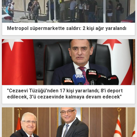
Metropol süpermarkette saldırı: 2 kişi ağır yaralandı
"Cezaevi Tüzüğü'nden 17 kişi yararlandı; 8'i deport
edilecek, 3'ü cezaevinde kalmaya devam edecek"