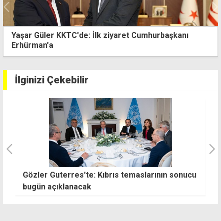
Yaşar Güler KKTC'de: İlk ziyaret Cumhurbaşkanı
Erhürman'a
İlginizi Çekebilir
cu
Öztürkler: Kıbrıs Türk halkının tarihindeki en
İ
önemli dönüm noktalarından biri
b