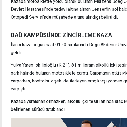
Kazada motosiklette yolcu olarak bulunan Marzena Boeg J
Devlet Hastanesi’nde tedavi altına alınan Jensen’in sol kalç
Ortopedi Servisi’nde müşahede altına alındığı belirtildi.
DAÜ KAMPÜSÜNDE ZİNCİRLEME KAZA
"Kavurucu sıcaklara karşı işverenlere
Bağıms
önlem" çağrısı
üretim
İkinci kaza bugün saat 01.50 sıralarında Doğu Akdeniz Ün
geldi.
Yulya Yaren İskilipioğlu (K-21), 81 miligram alkollü içki tesir
park halinde bulunan motosiklete çarptı. Çarpmanın etkisiyl
çarparken, kontrolsüz şekilde ilerleyen araç karşı yönden gel
çarpıştı.
Kazada yaralanan olmazken, alkollü içki tesiri altında araç
belirlenen sürücü tutuklandı.