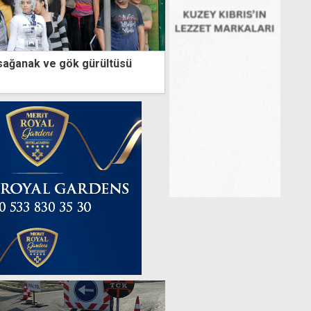
sağanak ve gök gürültüsü