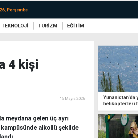
026, Perşembe
TEKNOLOJİ
TURİZM
EĞİTİM
re
Yaşam
Sanat
Etkinlik
a 4 kişi
Yunanistan'da
15 Mayıs 2026
helikopterleri 
a meydana gelen üç ayrı
Ü kampüsünde alkollü şekilde
landı.