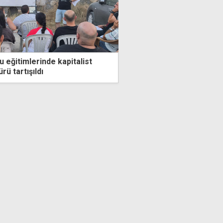
ğneli mesaj: Her türlü
Taçoy: AB'nin Kıbrıs'tak
 bir ciddiyet eksik
sorgulanmalı