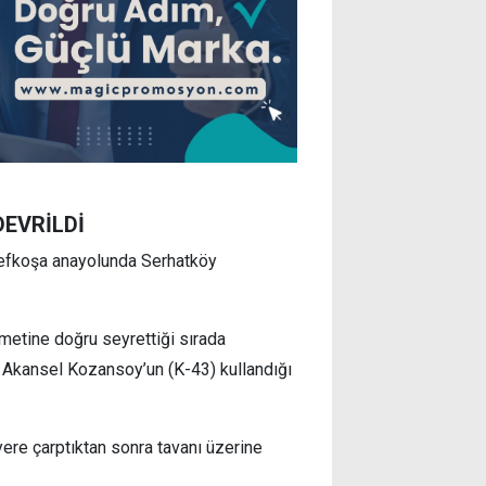
EVRİLDİ
-Lefkoşa anayolunda Serhatköy
etine doğru seyrettiği sırada
 Akansel Kozansoy’un (K-43) kullandığı
yere çarptıktan sonra tavanı üzerine