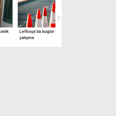
şa'da bugün iki bölgede
Sahte yatırım vurgununda pa
şma
trafiği büyüyor