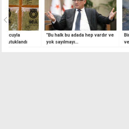
"Bu halk bu adada hep vardır ve
Bir günde üç yangı
yok sayılmayı
ve ambar zarar g
kabullenmeyecektir"