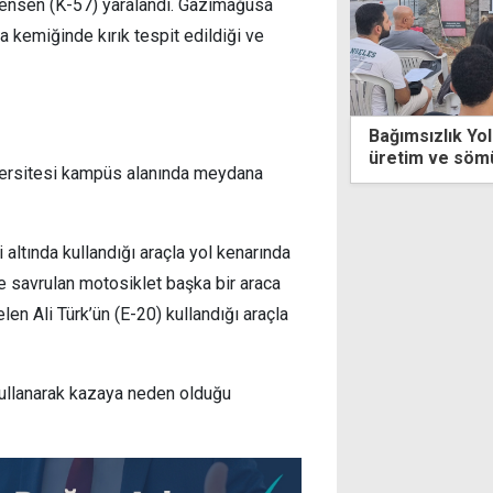
ensen (K-57) yaralandı. Gazimağusa
a kemiğinde kırık tespit edildiği ve
ızlık Yolu eğitimlerinde kapitalist
Erhürman'dan i
 ve sömürü tartışıldı
atraksiyon var,
iversitesi kampüs alanında meydana
i altında kullandığı araçla yol kenarında
e savrulan motosiklet başka bir araca
en Ali Türk’ün (E-20) kullandığı araçla
 kullanarak kazaya neden olduğu