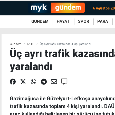
6 Ağustos 2
GÜNDEM
HAYAT
SPOR
PARA
KKTC
Magazin
KKTC
Ekonomi
Türkiye
Türkiye
Kripto
Sağlık
Güney
Avrupa
Döviz
Kadın
Dünya
Dünya
Borsa
Lezzetler
Çev
Gündem
KKTC
Üç ayrı trafik kazasında 4 kişi yaralandı
Üç ayrı trafik kazasınd
yaralandı
Gazimağusa ile Güzelyurt-Lefkoşa anayolund
trafik kazasında toplam 4 kişi yaralandı. DA
araç kullandığı belirlenen bir sürücü ise tutuk