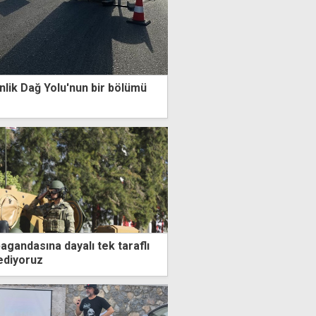
lik Dağ Yolu'nun bir bölümü
gandasına dayalı tek taraflı
ediyoruz