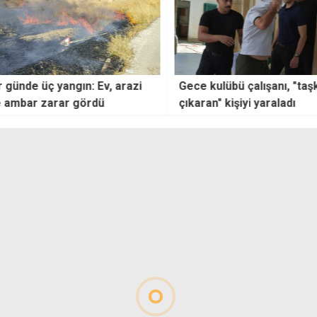
n: Ev, arazi
Gece kulübü çalışanı, "taşkınlık
Lefko
ördü
çıkaran" kişiyi yaraladı
çalı