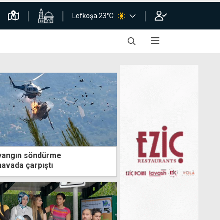
Lefkoşa 23°C
 yangın söndürme
havada çarpıştı