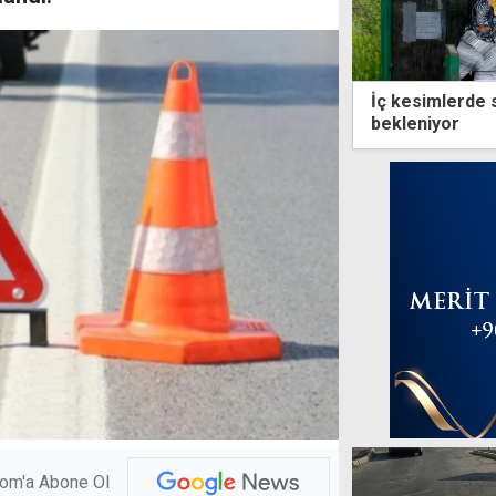
İç kesimlerde 
bekleniyor
com'a Abone Ol