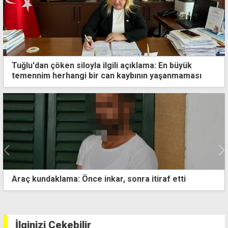
Tuğlu'dan çöken siloyla ilgili açıklama: En büyük
temennim herhangi bir can kaybının yaşanmaması
"7 çocuğa cinsel istismar" suçlamasıyla yargılanan
zanlı, karar sonrası gözyaşlarına boğuldu
İlginizi Çekebilir