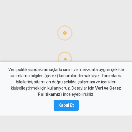
Veri politikasındaki amaçlarla sınırlı ve mevzuata uygun şekilde
tanımlama bilgileri (çerez) konumlandırmaktayız. Tanımlama
bilgilerini; sitemizin doğru şekilde çalışması ve içerikleri
Gündem
KKTC
kişiselleştirmek için kullanıyoruz. Detaylar için
Veri ve Çerez
Savaşan'dan çalıştay
Politikamız
'ı inceleyebilirsiniz.
vurgusu: Yalnız UBP'nin
Kabul Et
değil, KKTC'nin de geleceğine
ışık tutacak