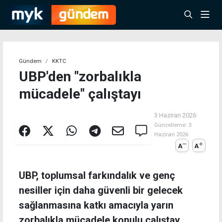
Gündem
KKTC
UBP'den "zorbalıkla
mücadele" çalıştayı
3 Haziran 2026
Güncelleme:
3
Haziran 2026
A
A
UBP, toplumsal farkındalık ve genç
nesiller için daha güvenli bir gelecek
sağlanmasına katkı amacıyla yarın
zorbalıkla mücadele konulu çalıştay