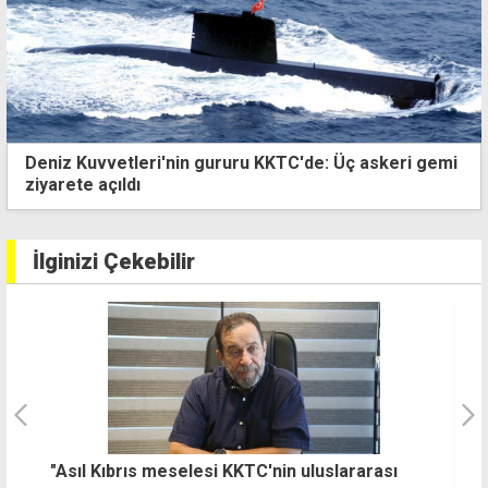
KKTC'de bulunan Binali Yıldırım'dan Erhürman'a
ziyaret
İlginizi Çekebilir
"Asıl Kıbrıs meselesi KKTC'nin uluslararası
C