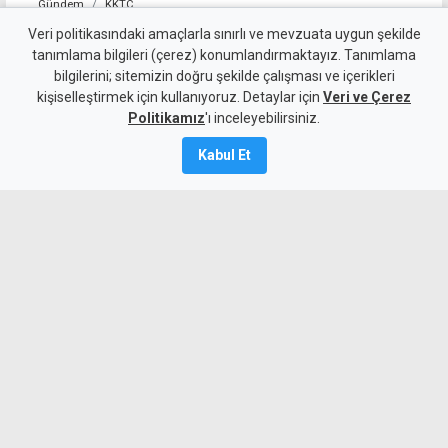
Gündem
KKTC
GKK Yüksek Değerlendirme
Veri politikasındaki amaçlarla sınırlı ve mevzuata uygun şekilde
tanımlama bilgileri (çerez) konumlandırmaktayız. Tanımlama
Kurulu yarın toplanıyor
bilgilerini; sitemizin doğru şekilde çalışması ve içerikleri
kişiselleştirmek için kullanıyoruz. Detaylar için
Veri ve Çerez
9 Ağustos 2026
Politikamız
'ı inceleyebilirsiniz.
A
A
Kabul Et
Başbakanın ülkede bulunmaması
nedeniyle ertelenen GKK Yüksek
Değerlendirme Kurulu toplantısı, yarın
yapılacak.