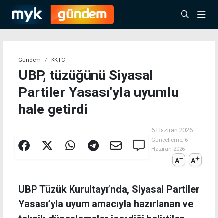
Gündem
KKTC
UBP, tüzüğünü Siyasal
Partiler Yasası'yla uyumlu
hale getirdi
6 Haziran 2026
Güncelleme:
6
Haziran 2026
A
A
UBP Tüzük Kurultayı’nda, Siyasal Partiler
Yasası’yla uyum amacıyla hazırlanan ve