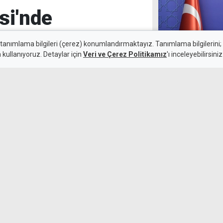
si'nde
adı
 tanımlama bilgileri (çerez) konumlandırmaktayız. Tanımlama bilgilerini; s
n kullanıyoruz. Detaylar için
Veri ve Çerez Politikamız
'ı inceleyebilirsiniz
8 Ağustos 2026
AK Parti'li Çeli
Güncelleme:
8 Ağustos 2026
başlangıcını AB
mcaoğlu, Dut Deresi Kanal
, ihtiyaç duyulan noktalarda
lışmalarının eş zamanlı olarak
Turan Obalı'nı
alkollü sürücü