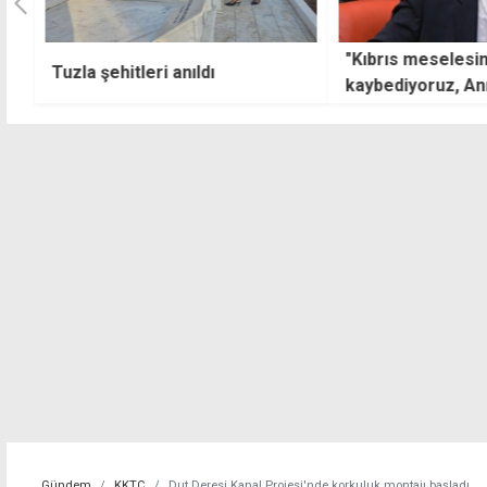
"Kıbrıs meselesin
Tuzla şehitleri anıldı
kaybediyoruz, An
daha vahim bir sü
karşıyayız"
Gündem
KKTC
Dut Deresi Kanal Projesi'nde korkuluk montajı başladı