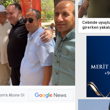
Cebinde uyuştu
girerken yakal
com'a Abone Ol