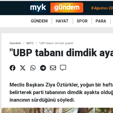
8 Ağustos 20
GÜNDEM
HAYAT
SPOR
PARA
KKTC
Magazin
KKTC
Ekonomi
Türkiye
Türkiye
Kripto
Sağlık
Güney
Avrupa
Döviz
Kadın
Dünya
Dünya
Borsa
Lezzetler
Çev
Gündem
KKTC
"UBP tabanı dimdik ayakta"
"UBP tabanı dimdik ay
Meclis Başkanı Ziya Öztürkler, yoğun bir hafta
belirterek parti tabanının dimdik ayakta oldu
inancının sürdüğünü söyledi.