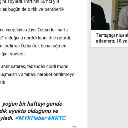
ini söyledi. Partinin 50’nci yılı
ler, bugün de birlik ve beraberlik
unu vurgulayan Ziya Öztürkler, hafta
tığı nişanlısı korkup pencereden
600 gram uyuşt
a”
olduğunu gördüklerini dile getirdi.
ştı: 18 yaşındaki zanlı, 3 gün daha
tutuklandı
ını belirten Öztürkler, buna rağmen
u
iğini söyledi.
ni anımsatarak, tabandan ciddi moral
k buluşmaları ve tabanı hareketlendirmeye
edi.
 yoğun bir haftayı geride
imdik ayakta olduğunu ve
yledi.
#MYKHaber
#KKTC