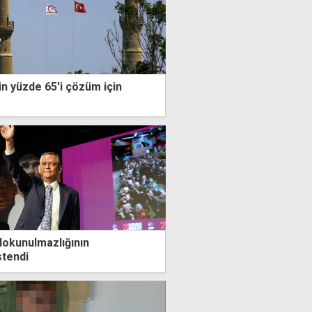
rin yüzde 65'i çözüm için
r
dokunulmazlığının
stendi