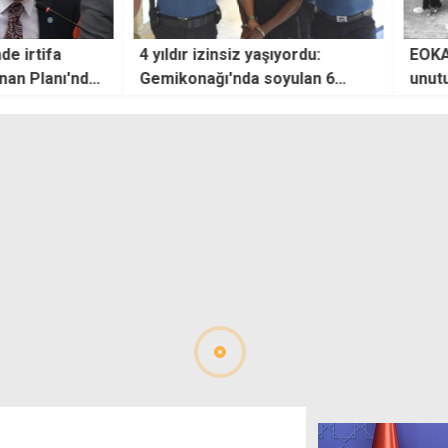
de irtifa
4 yıldır izinsiz yaşıyordu:
EOKA'
nan Planı'ndan
Gemikonağı'nda soyulan 6
unut
reçle karşı
evden birine girdiğini kabul etti