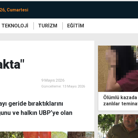
26, Cumartesi
TEKNOLOJİ
TURİZM
EĞİTİM
re
Yaşam
Sanat
Etkinlik
akta"
9 Mayıs 2026
Güncelleme:
13 Mayıs 2026
Ölümlü kazada 
yı geride bıraktıklarını
zanlılar temina
ğunu ve halkın UBP’ye olan