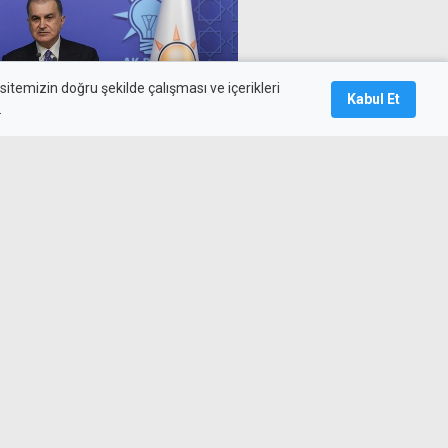
itemizin doğru şekilde çalışması ve içerikleri
Kabul Et
.
k: Kıbrıs'taki sorunların
 oluşturdu
n öldüğü kazaya neden olan
nün ehliyeti de yokmuş