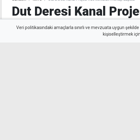
Dut Deresi Kanal Proje
korkuluk montajı başl
Veri politikasındaki amaçlarla sınırlı ve mevzuata uygun şekilde
kişiselleştirmek içi
Gönyeli Alayköy Belediye Başkanı Hüseyin A
Projesi'nde kanalın tamamlanan bölümlerinde
güvenliği sağlayacak panel çit ve korkuluk ça
sürdürüldüğünü belirtti.