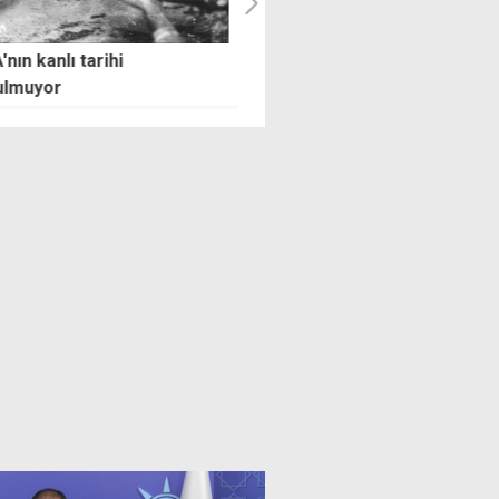
nın kanlı tarihi
Hür-İş'ten hükümete asgari
ulmuyor
ücret uyarısı