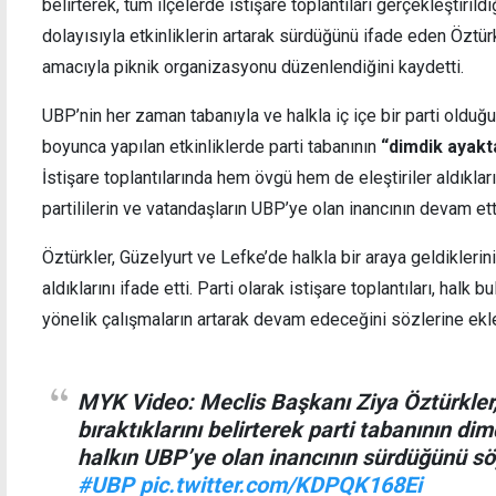
belirterek, tüm ilçelerde istişare toplantıları gerçekleştirildiğ
dolayısıyla etkinliklerin artarak sürdüğünü ifade eden Öztürk
amacıyla piknik organizasyonu düzenlendiğini kaydetti.
UBP’nin her zaman tabanıyla ve halkla iç içe bir parti olduğ
İncirli: Polis teşkilatının ihtiyaçları
Tartış
boyunca yapılan etkinliklerde parti tabanının
“dimdik ayakt
karşılanmalı
atlamı
İstişare toplantılarında hem övgü hem de eleştiriler aldıklar
tutukl
partililerin ve vatandaşların UBP’ye olan inancının devam ett
Öztürkler, Güzelyurt ve Lefke’de halkla bir araya geldikleri
aldıklarını ifade etti. Parti olarak istişare toplantıları, hal
yönelik çalışmaların artarak devam edeceğini sözlerine ekl
MYK Video: Meclis Başkanı Ziya Öztürkler,
bıraktıklarını belirterek parti tabanının d
halkın UBP’ye olan inancının sürdüğünü sö
#UBP
pic.twitter.com/KDPQK168Ei