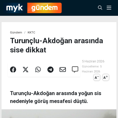
Gündem
KKTC
Turunçlu-Akdoğan arasında
sise dikkat
5 Haziran 2026
Güncelleme:
5
Haziran 2026
A
A
Turunçlu-Akdoğan arasında yoğun sis
nedeniyle görüş mesafesi düştü.