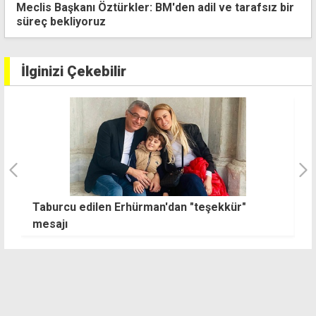
Meclis Başkanı Öztürkler: BM'den adil ve tarafsız bir
süreç bekliyoruz
İlginizi Çekebilir
DP'den 34'üncü Yıl Onur Gecesi: Baraj kaygımız
T
yok