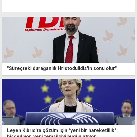
"Süreçteki durağanlık Hristodulidis'in sonu olur"
Leyen Kıbrıs'ta çözüm için "yeni bir hareketlilik"
hissediyor, yeni temsilciyi bugün atıyor