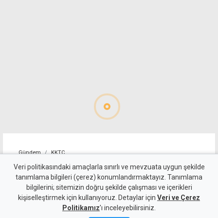
Gündem
KKTC
Geçitköy'deki ölümlü kazada
Veri politikasındaki amaçlarla sınırlı ve mevzuata uygun şekilde
tanımlama bilgileri (çerez) konumlandırmaktayız. Tanımlama
sürücüyü gizlemeye
bilgilerini; sitemizin doğru şekilde çalışması ve içerikleri
kişiselleştirmek için kullanıyoruz. Detaylar için
çalıştılar: 4 kişi tutuklandı
Veri ve Çerez
Politikamız
'ı inceleyebilirsiniz.