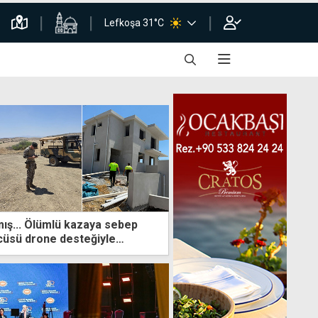
Lefkoşa 31°C
mış... Ölümlü kazaya sebep
cüsü drone desteğiyle