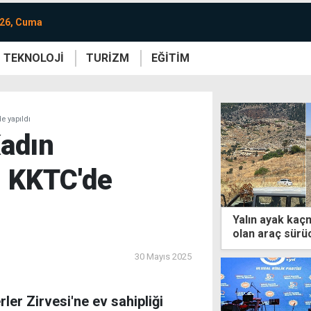
026, Cuma
TEKNOLOJİ
TURİZM
EĞİTİM
re
Yaşam
Sanat
Etkinlik
e yapıldı
adın
i KKTC'de
Yalın ayak kaç
olan araç sürü
aranıyor
30 Mayıs 2025
er Zirvesi'ne ev sahipliği