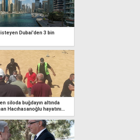
isteyen Dubai'den 3 bin
en siloda buğdayın altında
man Hacıhasanoğlu hayatını