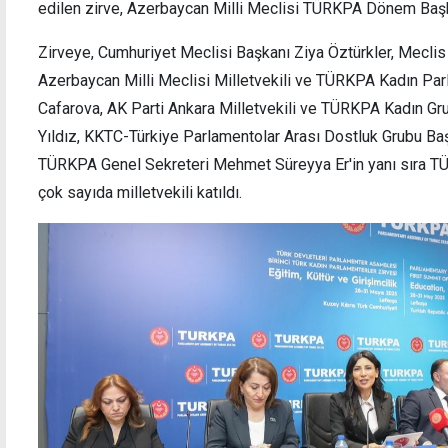
edilen zirve, Azerbaycan Milli Meclisi TÜRKPA Dönem Başka
Zirveye, Cumhuriyet Meclisi Başkanı Ziya Öztürkler, Mecli
Azerbaycan Milli Meclisi Milletvekili ve TÜRKPA Kadın Pa
Bayraktar'dan Teknecik'e ziyaret: Doğal gaz
"Ev öd
Cafarova, AK Parti Ankara Milletvekili ve TÜRKPA Kadın 
dönüşümü masaya yatırıldı
çerçe
Yıldız, KKTC-Türkiye Parlamentolar Arası Dostluk Grubu Ba
TÜRKPA Genel Sekreteri Mehmet Süreyya Er'in yanı sıra TÜ
çok sayıda milletvekili katıldı.