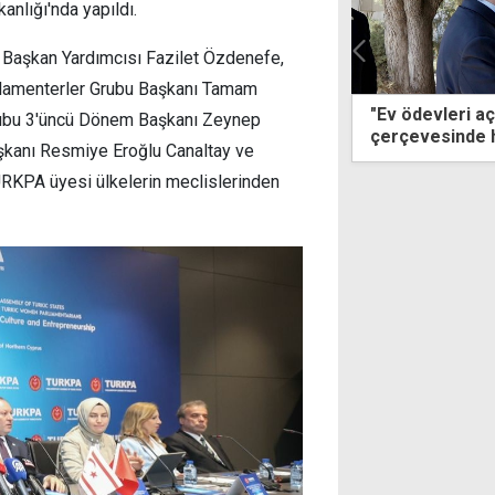
nlığı'nda yapıldı.
s Başkan Yardımcısı Fazilet Özdenefe,
rlamenterler Grubu Başkanı Tamam
evleri açık... Halkın çözüm iradesi
Girne-Lefkoşa 
Grubu 3'üncü Dönem Başkanı Zeynep
vesinde hazırız, gerisi lafügüzaf"
şkanı Resmiye Eroğlu Canaltay ve
RKPA üyesi ülkelerin meclislerinden