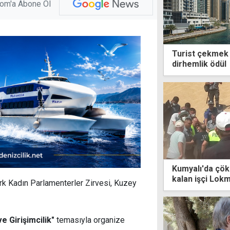
com'a Abone Ol
Turist çekmek 
dirhemlik ödül
Kumyalı'da çök
kalan işçi Lok
rk Kadın Parlamenterler Zirvesi, Kuzey
kaybetti
ve Girişimcilik"
temasıyla organize