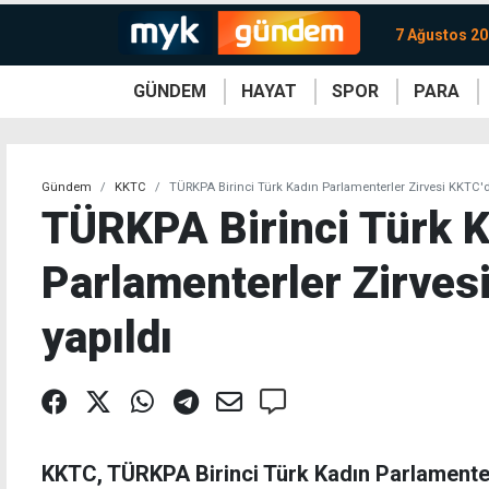
7 Ağustos 2
GÜNDEM
HAYAT
SPOR
PARA
KKTC
Magazin
KKTC
Ekonomi
Türkiye
Türkiye
Kripto
Sağlık
Güney
Avrupa
Döviz
Kadın
Dünya
Dünya
Borsa
Lezzetler
Çev
Gündem
KKTC
TÜRKPA Birinci Türk Kadın Parlamenterler Zirvesi KKTC'd
TÜRKPA Birinci Türk K
Parlamenterler Zirves
yapıldı
KKTC, TÜRKPA Birinci Türk Kadın Parlamenterl