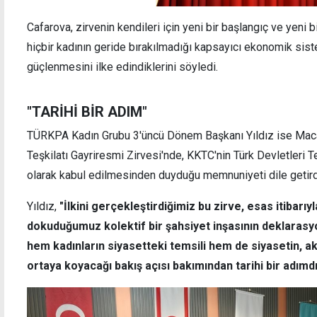
Cafarova, zirvenin kendileri için yeni bir başlangıç ve yeni b
hiçbir kadının geride bırakılmadığı kapsayıcı ekonomik sist
güçlenmesini ilke edindiklerini söyledi.
"TARİHİ BİR ADIM"
TÜRKPA Kadın Grubu 3'üncü Dönem Başkanı Yıldız ise Macar
Teşkilatı Gayriresmi Zirvesi'nde, KKTC'nin Türk Devletleri 
olarak kabul edilmesinden duyduğu memnuniyeti dile getird
Yıldız,
"İlkini gerçekleştirdiğimiz bu zirve, esas itibarıy
dokuduğumuz kolektif bir şahsiyet inşasının deklarasy
hem kadınların siyasetteki temsili hem de siyasetin, ak
ortaya koyacağı bakış açısı bakımından tarihi bir adımdı