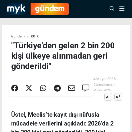
Gündem
KKTC
"Türkiye'den gelen 2 bin 200
kişi ülkeye alınmadan geri
gönderildi"
4 Mayıs 2026
Güncelleme:
4
Mayıs 2026
A
A
Üstel, Meclis’te kayıt dışı nüfusla
mücadele verilerini açıkladı: 2026’da 2