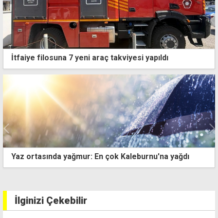
İtfaiye filosuna 7 yeni araç takviyesi yapıldı
z ortasında yağmur: En çok Kaleburnu'na yağdı
Va
ba
İlginizi Çekebilir