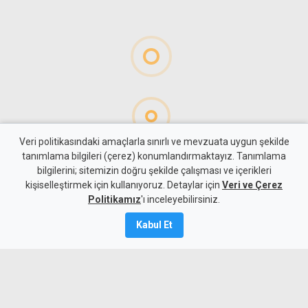
Veri politikasındaki amaçlarla sınırlı ve mevzuata uygun şekilde
tanımlama bilgileri (çerez) konumlandırmaktayız. Tanımlama
bilgilerini; sitemizin doğru şekilde çalışması ve içerikleri
Gündem
KKTC
kişiselleştirmek için kullanıyoruz. Detaylar için
Veri ve Çerez
Holguin: Başarı, nihai
Politikamız
'ı inceleyebilirsiniz.
anlaşmaya ulaşacak süreci
Kabul Et
kurmaktır
9 Ağustos 2026
Güncelleme:
9 Ağustos
2026