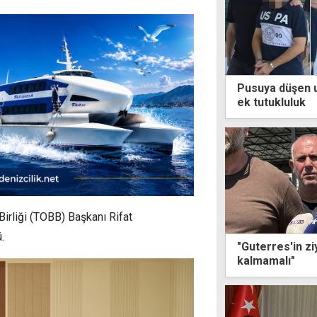
Pusuya düşen u
ek tutukluluk
irliği (TOBB) Başkanı Rifat
.
"Guterres'in ziy
kalmamalı"