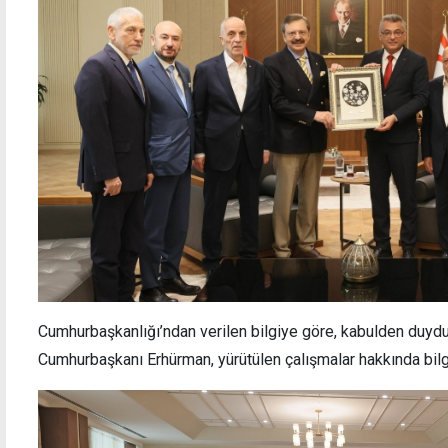
BKP'den hükümete çağrı: Ev içi Şiddet
"Üret
Yasası bir an önce geçirilmeli
yazdı
Cumhurbaşkanlığı’ndan verilen bilgiye göre, kabulden duy
Cumhurbaşkanı Erhürman, yürütülen çalışmalar hakkında bilgi