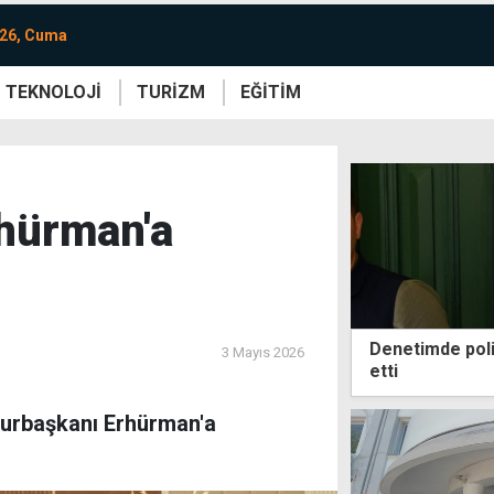
026, Cuma
TEKNOLOJİ
TURİZM
EĞİTİM
re
Yaşam
Sanat
Etkinlik
hürman'a
Denetimde poli
3 Mayıs 2026
etti
hurbaşkanı Erhürman'a