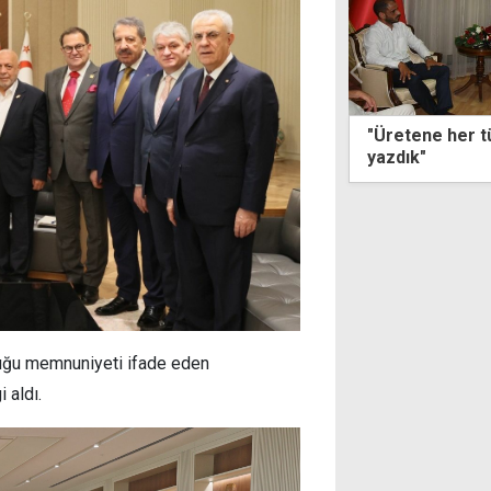
ene her türlü desteği vererek tarih
Haspolat Çembe
k"
çalışması
duğu memnuniyeti ifade eden
 aldı.