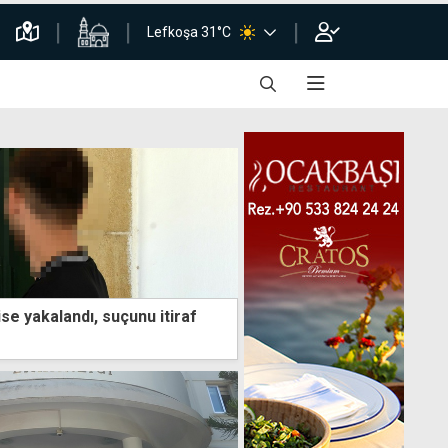
Lefkoşa 31°C
se yakalandı, suçunu itiraf