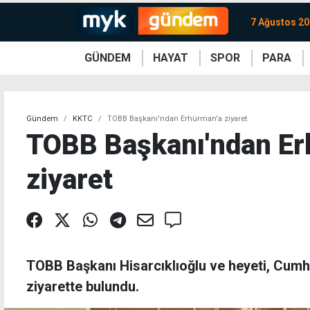
7 Ağustos 2
GÜNDEM
HAYAT
SPOR
PARA
KKTC
Magazin
KKTC
Ekonomi
Türkiye
Türkiye
Kripto
Sağlık
Güney
Avrupa
Döviz
Kadın
Dünya
Dünya
Borsa
Lezzetler
Çev
Gündem
KKTC
TOBB Başkanı'ndan Erhürman'a ziyaret
TOBB Başkanı'ndan Er
ziyaret
TOBB Başkanı Hisarcıklıoğlu ve heyeti, Cum
ziyarette bulundu.