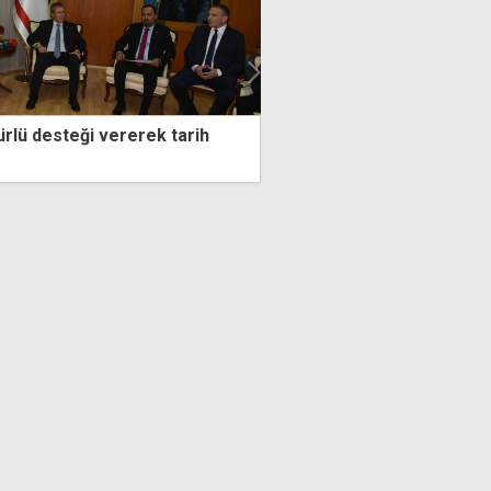
ri bölgesinde asfalt
Yılmaz'dan 20 Temmuz 