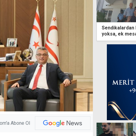
Sendikalardan
yoksa, ek mesa
com'a Abone Ol