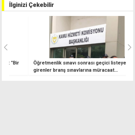
İlginizi Çekebilir
Öğretmenlik sınavı sonrası geçici listeye
T
girenler branş sınavlarına müracaat
e
edebilecek