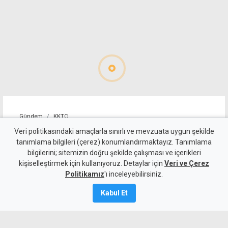
Gündem
KKTC
Batıkent ile Gönyeli-Alayköy
Veri politikasındaki amaçlarla sınırlı ve mevzuata uygun şekilde
tanımlama bilgileri (çerez) konumlandırmaktayız. Tanımlama
Ağıllar'da yarın 6 saat
bilgilerini; sitemizin doğru şekilde çalışması ve içerikleri
kişiselleştirmek için kullanıyoruz. Detaylar için
elektrik yok
Veri ve Çerez
Politikamız
'ı inceleyebilirsiniz.
6 Ağustos 2026
Kabul Et
A
A