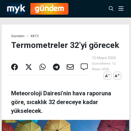
Gündem
KKTC
Termometreler 32'yi görecek
12 Mayıs 2026
Güncelleme:
12
Mayıs 2026
A
A
Meteoroloji Dairesi'nin hava raporuna
göre, sıcaklık 32 dereceye kadar
yükselecek.